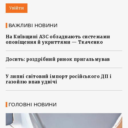
Увійти
ВАЖЛИВІ НОВИНИ
На Київщині АЗС обладнають системами
оповіщення й укриттями — Ткаченко
Досить: роздрібний ринок пригальмував
У липні світовий імпорт російського ДП і
газойлю впав удвічі
ГОЛОВНІ НОВИНИ