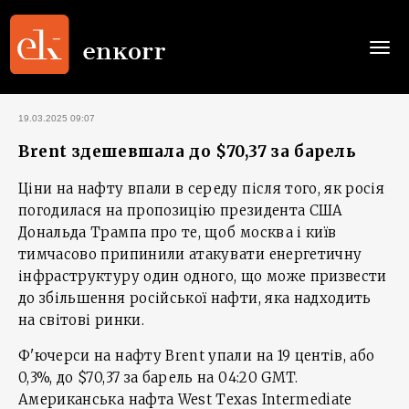
Togg
navi
19.03.2025 09:07
Brent здешевшала до $70,37 за барель
Ціни на нафту впали в середу після того, як росія
погодилася на пропозицію президента США
Дональда Трампа про те, щоб москва і київ
тимчасово припинили атакувати енергетичну
інфраструктуру один одного, що може призвести
до збільшення російської нафти, яка надходить
на світові ринки.
Ф'ючерси на нафту Brent упали на 19 центів, або
0,3%, до $70,37 за барель на 04:20 GMT.
Американська нафта West Texas Intermediate