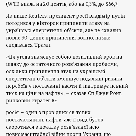
(WTI) впала на 20 центів, або на 0,3%, до $66,7.
Як пише Reuters, президент росії владімір путін
погодився у вівторок припинити атаку на
українські енергетичні об’єкти, але не схвалив
повне 30-денне припинення вогню, на яке
сподівався Трамп.
«Ця угода знаменує собою позитивний крок на
шляху до остаточного розв’язання проблеми,
оскільки припинення атак на українські
енергетичні об’єкти зменшує подальші ризики
перебоїв у постачанні нафти й підтримує певний
тиск на ціни на нафту», – сказав Єп Джун Ронг,
ринковий стратег IG.
росія – один з провідних світових
постачальників нафти, але її видобуток
скоротився з початку розв’язаної нею
повномасштабної війни проти України, що