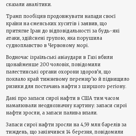
сказали аналітики.
Трамп пообіцяв продовжувати напади своєї
країни на єменських хуситів і заявив, що
притягне Іран до відповідальності за будь-які
атаки, здійснені групою, яка порушила
судноплавство в Червоному морі.
Водночас ізраїльські авіаудари в Газі вбили
щонайменше 200 чоловік, повідомили
палестинські органи охорони здоров’я, що
поклало край тижневому перемир’ю й підвищило
ризики для постачань нафти з ширшого регіону.
Дані про запаси сирої нафти в США тим часом
намалювали неоднозначну картину: запаси сирої
нафти зросли, а запаси палива впали.
Запаси сирої нафти зросли на 4,59 млн барелів за
тиждень, що закінчився 14 березня, повідомили