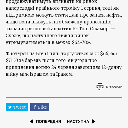
продовжуватимуть впливати на ринок
напередодні крайнього терміну 1 серпня, тоді як
підтримкою можуть стати дані про запаси нафти,
якщо вони вкажуть на обмежену пропозицію, —
зазначив ринковий аналітик IG Тоні Сікамор. —
Схоже, що наступного тижня ринок
утримуватиметься в межах $64-70».
Ф’ючерси на Brent нині торгуються між $66,34 і
$71,53 за барель після того, як угода про
припинення вогню 24 червня завершила 12-денну
війну між Ізраїлем та Іраном.
ДРУКУВАТИ
Tweet
Like
ПОПЕРЕДНЯ
НАСТУПНА