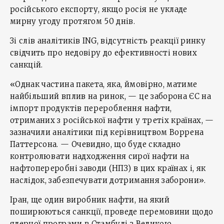
російського експорту, якщо росія не укладе
мирну угоду протягом 50 днів.
Зі слів аналітиків ING, відсутність реакції ринку
свідчить про недовіру до ефективності нових
санкцій.
«Однак частина пакета, яка, ймовірно, матиме
найбільший вплив на ринок, — це заборона ЄС на
імпорт продуктів перероблення нафти,
отриманих з російської нафти у третіх країнах, —
зазначили аналітики під керівництвом Воррена
Паттерсона. — Очевидно, що буде складно
контролювати надходження сирої нафти на
нафтопереробні заводи (НПЗ) в цих країнах і, як
наслідок, забезпечувати дотримання заборони».
Іран, ще один виробник нафти, на який
поширюються санкції, проведе перемовини щодо
ядерної програми в Стамбулі з Великою