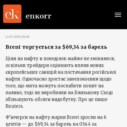
Togg
navi
21.07.2025 09:09
Brent торгується за $69,34 за барель
Ціни на нафту в понеділок майже не змінилися,
оскільки трейдери оцінюють вплив нових
європейських санкцій на постачання російської
нафти. Одночасно зростає занепокоєння щодо
того, що мита можуть послабити попит на
паливо, тоді як виробники на Близькому Сході
збільшують обсяги видобутку. Про це пише
Reuters.
Ф’ючерси на нафту марки Brent зросли на 6
центів — до $69,34 за барель на 03:44 за