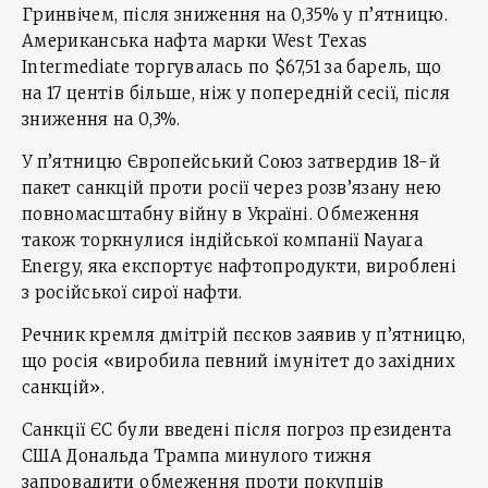
Гринвічем, після зниження на 0,35% у п’ятницю.
Американська нафта марки West Texas
Intermediate торгувалась по $67,51 за барель, що
на 17 центів більше, ніж у попередній сесії, після
зниження на 0,3%.
У п’ятницю Європейський Союз затвердив 18-й
пакет санкцій проти росії через розв’язану нею
повномасштабну війну в Україні. Обмеження
також торкнулися індійської компанії Nayara
Energy, яка експортує нафтопродукти, вироблені
з російської сирої нафти.
Речник кремля дмітрій пєсков заявив у п’ятницю,
що росія «виробила певний імунітет до західних
санкцій».
Санкції ЄС були введені після погроз президента
США Дональда Трампа минулого тижня
запровадити обмеження проти покупців