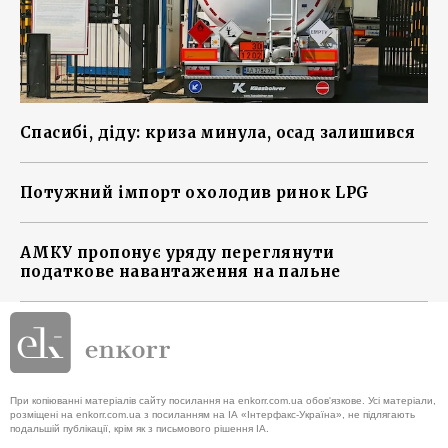
Спасибі, діду: криза минула, осад залишився
Потужний імпорт охолодив ринок LPG
АМКУ пропонує уряду переглянути
податкове навантаження на пальне
При копіюванні матеріалів сайту посилання на enkorr.com.ua обов'язкове. Усі матеріали,
розміщені на enkorr.com.ua з посиланням на ІА «Інтерфакс-Україна», не підлягають
подальшій публікації, крім як з письмового рішення ІА.