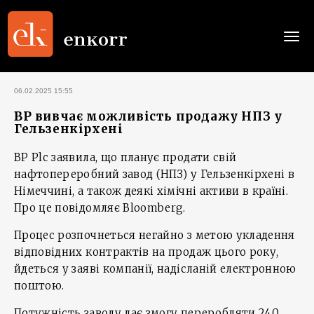
Togg
navi
06.02.2025 15:55
BP вивчає можливість продажу НПЗ у
Гельзенкірхені
BP Plc заявила, що планує продати свій
нафтопереробний завод (НПЗ) у Гельзенкірхені в
Німеччині, а також деякі хімічні активи в країні.
Про це повідомляє Bloomberg.
Процес розпочнеться негайно з метою укладення
відповідних контрактів на продаж цього року,
йдеться у заяві компанії, надісланій електронною
поштою.
Потужність заводу дає змогу переробляти 240