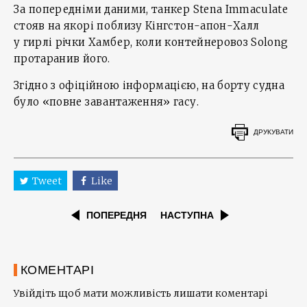
За попередніми даними, танкер Stena Immaculate
стояв на якорі поблизу Кінгстон-апон-Халл
у гирлі річки Хамбер, коли контейнеровоз Solong
протаранив його.
Згідно з офіційною інформацією, на борту судна
було «повне завантаження» гасу.
ДРУКУВАТИ
Tweet
Like
ПОПЕРЕДНЯ
НАСТУПНА
КОМЕНТАРІ
Увійдіть щоб мати можливість лишати коментарі