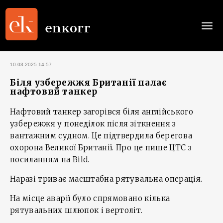
Togg
navi
10.03.2025 14:57
Біля узбережжя Британії палає
нафтовий танкер
Нафтовий танкер загорівся біля англійського
узбережжя у понеділок після зіткнення з
вантажним судном. Це підтвердила берегова
охорона Великої Британії. Про це пише ЦТС з
посиланням на Bild.
Наразі триває масштабна рятувальна операція.
На місце аварії було спрямовано кілька
рятувальних шлюпок і вертоліт.