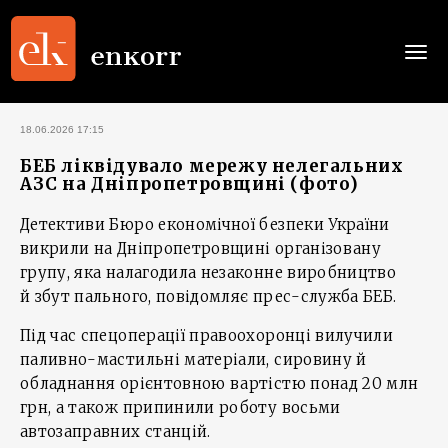
Togg
navi
18.06.2026 17:15
БЕБ ліквідувало мережу нелегальних
АЗС на Дніпропетровщині (фото)
Детективи Бюро економічної безпеки України
викрили на Дніпропетровщині організовану
групу, яка налагодила незаконне виробництво
й збут пального, повідомляє прес-служба БЕБ.
Під час спецоперації правоохоронці вилучили
паливно-мастильні матеріали, сировину й
обладнання орієнтовною вартістю понад 20 млн
грн, а також припинили роботу восьми
автозаправних станцій.