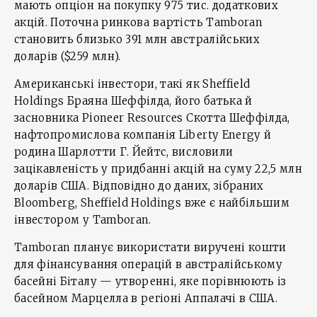
мають опціон на покупку 975 тис. додаткових
акцій. Поточна ринкова вартість Tamboran
становить близько 391 млн австралійських
доларів ($259 млн).
Американські інвестори, такі як Sheffield
Holdings Браяна Шеффілда, його батька й
засновника Pioneer Resources Скотта Шеффілда,
нафтопромислова компанія Liberty Energy й
родина Шарлотти Г. Йейтс, висловили
зацікавленість у придбанні акцій на суму 22,5 млн
доларів США. Відповідно до даних, зібраних
Bloomberg, Sheffield Holdings вже є найбільшим
інвестором у Tamboran.
Tamboran планує використати виручені кошти
для фінансування операцій в австралійському
басейні Біталу — утворенні, яке порівнюють із
басейном Марцелла в регіоні Аппалачі в США.