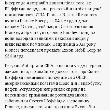
Інтерес до Австралії з'явився після того, як
Шеффілди нещодавно різко вийшли зі сланцевої
промисловості США. Pioneer Natural Resources
купила Parsley Energy за $4,5 млрд під час
пандемії Covid, у той час, як Скотт очолював
Pioneer, а Браян був головою Parsley, і обидва
вони володіли великими пакетами акцій у
відповідних компаніях. Наприкінці 2023 року
Pioneer погодилася продати Exxon Mobil Corp. за
$60 млрд.
Регуляційні органи США схвалили угоду в травні,
але заявили, що знайшли докази того, що Скотт
Шеффілд намагався спілкуватися з ОПЕК і
американськими колегами щодо цін і видобутку
нафти. Регулятори направили справу на
потенційне кримінальне розслідування й
заборонили Скотту Шеффілду, засновнику
Pioneer, приєднатися до правління Exxon. Він