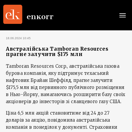
Togg
navi
18.06.2024 10:45
Австралійська Tamboran Resources
прагне залучити $175 млн
Tamboran Resources Corp., австралійська газова
бурова компанія, яку підтримує техаський
нафтовик Брайан Шеффілд, прагне залучити
$175,5 млн від первинного публічного розміщення
в Нью-Йорку, намагаючись розширити базу своїх
акціонерів до інвесторів зі сланцевого газу США.
Ціна 6,5 млн акцій становитиме від 24 до 27
доларів за акцію, повідомила австралійська
компанія в понеділок у документі. Страховики