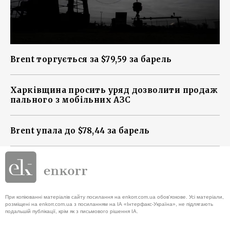
Brent торгується за $79,59 за барель
Харківщина просить уряд дозволити продаж
пального з мобільних АЗС
Brent упала до $78,44 за барель
При копіюванні матеріалів сайту посилання на enkorr.com.ua обов'язкове. Усі матеріали,
розміщені на enkorr.com.ua з посиланням на ІА «Інтерфакс-Україна», не підлягають
подальшій публікації, крім як з письмового рішення ІА.