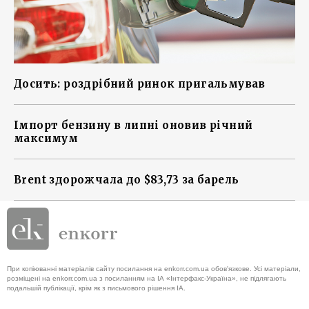
Досить: роздрібний ринок пригальмував
Імпорт бензину в липні оновив річний
максимум
Brent здорожчала до $83,73 за барель
При копіюванні матеріалів сайту посилання на enkorr.com.ua обов'язкове. Усі матеріали,
розміщені на enkorr.com.ua з посиланням на ІА «Інтерфакс-Україна», не підлягають
подальшій публікації, крім як з письмового рішення ІА.