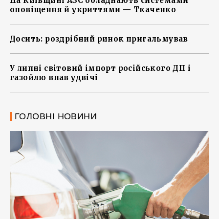
На Київщині АЗС обладнають системами
оповіщення й укриттями — Ткаченко
Досить: роздрібний ринок пригальмував
У липні світовий імпорт російського ДП і
газойлю впав удвічі
ГОЛОВНІ НОВИНИ