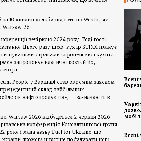
за 10 хвилин ходьби від готелю Westin, де
. Warsaw`26.
нференції вечіркою 2024 року. Тоді гості
світанку. Цього разу шеф-кухар STIXX планує
 вишуканими стравами європейської кухні з
рмен запропонує класичні коктейлі», —
затора.
Brent 
eum People у Варшаві став окремим заходом.
барел
езпрецедентний склад найбільших
рейдерів нафтопродуктів», — зазначають в
Харкі
дозво
мобіл
ine. Warsaw 2026 відбудеться 2 червня 2026
варшавська конференція Консалтингової групи
2 року і мала назву Fuel for Ukraine, що
Brent 
 України якомога швидше побудувати нові