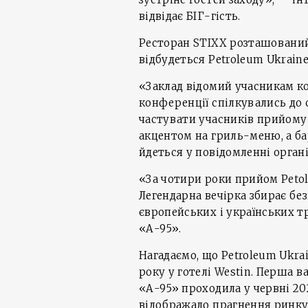
відвідає БІГ-гість.
Ресторан STIXX розташований 
відбудеться Petroleum Ukraine
«Заклад відомий учасникам ко
конференції спілкувались до 
частувати учасників прийому
акцентом на гриль-меню, а ба
йдеться у повідомленні органі
«За чотири роки прийом Petol
Легендарна вечірка збирає б
європейських і українських т
«А-95».
Нагадаємо, що Petroleum Ukra
року у готелі Westin. Перша 
«А-95» проходила у червні 202
відображало прагнення ринку