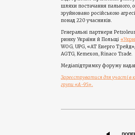
шляхи постачання пального, 
зруйновано російською агресі
понад 220 учасників.
Генеральні партнери Petroleu
ринку України й Польщі
«Укрн
WOG, UPG, «АТ Енерго Трейд»
AGTG, Kemexon, Rinaco Trade.
Медіапідтримку форуму над
Зареєструватися для участі в 
групи «А-95».
ПОПЕ