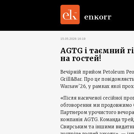
15.05.2026 16:19
AGTG і таємний гі
на гостей!
Вечірній прийом Petoleum Peo
Grill&Bar. Про це повідомляєт
Warsaw`26, у рамках якої про
«Після насиченої сесійної пр
обговорення ми продовжимо б
Партнером урочистого вечора
компанія AGTG. Команда трейд
Свирським та іншими видатни
зустріне гостей заходу», — ін