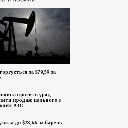
торгується за $79,59 за
ь
вщина просить уряд
лити продаж пального з
ьних АЗС
упала до $78,44 за барель