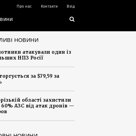
Про нас
Контакти
Вхід
вини
ЛИВІ НОВИНИ
лотники атакували один із
льших НПЗ Росії
торгується за $79,59 за
ь
орізькій області захистили
 60% АЗС від атак дронів —
ров
ОВНІ НОВИНИ