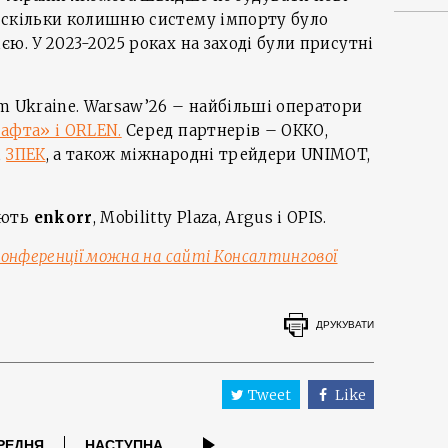
оскільки колишню систему імпорту було
єю. У 2023-2025 роках на заході були присутні
m Ukraine. Warsaw’26 – найбільші оператори
афта» і ORLEN.
Серед партнерів – ОККО,
,
ЗПЕК
, а також міжнародні трейдери UNIMOT,
ають
enkorr
, Mobilitty Plaza, Argus і OPIS.
конференції можна на сайті Консалтингової
ДРУКУВАТИ
Tweet
Like
РЕДНЯ
НАСТУПНА