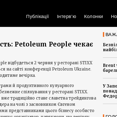
Публікації
Інтерв’ю
Колонки
Но
ВАЖ
сть: Petoleum People чекає
Безпі
найбі
ple відбудеться 2 червня у ресторані STIXX
Brent 
ься на сайті конференції Petroleum Ukraine.
барел
ходитиме вечірка.
ограми й продуктивного кулуарного
У Зап
понад
езмежне спілкування у ресторані STIXX.
Федо
 вже традиційно стане славетна трейдингова
ера на чолі з засновником Євгеном
ми представниками цього бізнесу особисто
ГОЛ
тригує організатор, натякаючи, що вечірку