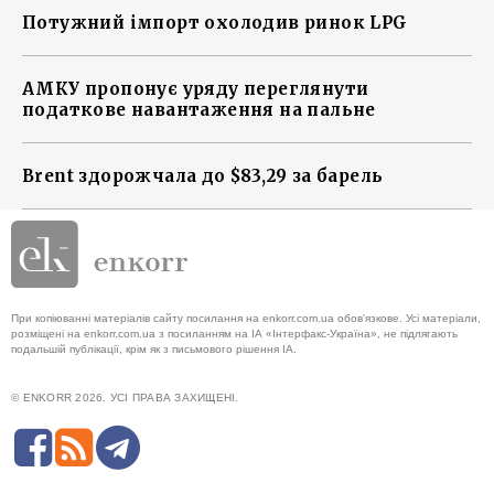
Потужний імпорт охолодив ринок LPG
АМКУ пропонує уряду переглянути
податкове навантаження на пальне
Brent здорожчала до $83,29 за барель
При копіюванні матеріалів сайту посилання на enkorr.com.ua обов'язкове. Усі матеріали,
розміщені на enkorr.com.ua з посиланням на ІА «Інтерфакс-Україна», не підлягають
подальшій публікації, крім як з письмового рішення ІА.
© ENKORR 2026. УСІ ПРАВА ЗАХИЩЕНІ.