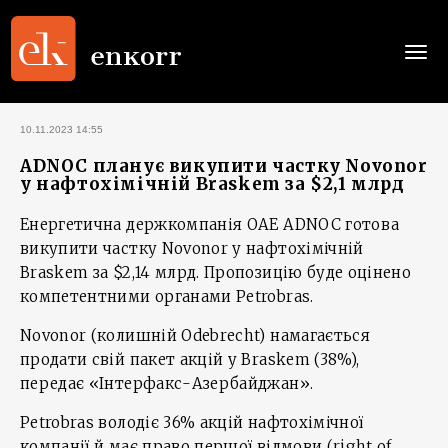
Togg
navi
10.11.2023 14:55
ADNOC планує викупити частку Novonor
у нафтохімічній Braskem за $2,1 млрд
Енергетична держкомпанія ОАЕ ADNOC готова
викупити частку Novonor у нафтохімічній
Braskem за $2,14 млрд. Пропозицію буде оцінено
компетентними органами Petrobras.
Novonor (колишній Odebrecht) намагається
продати свій пакет акцій у Braskem (38%),
передає «Інтерфакс-Азербайджан».
Petrobras володіє 36% акцій нафтохімічної
компанії й має право першої відмови (right of