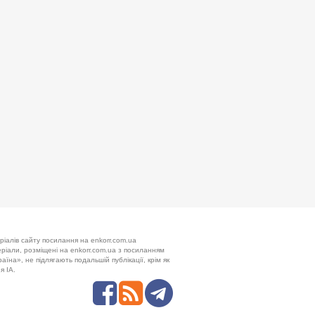
ріалів сайту посилання на enkorr.com.ua
теріали, розміщені на enkorr.com.ua з посиланням
аїна», не підлягають подальшій публікації, крім як
я ІА.