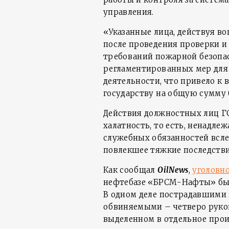
управления.
«Указанные лица, действуя в
после проведения проверки и
требований пожарной безопас
регламентированных мер для 
деятельности, что привело к
государству на общую сумму б
Действия должностных лиц Г
халатность, то есть, ненадл
служебных обязанностей всле
повлекшее тяжкие последстви
Как сообщал
OilNews
,
уголовно
нефтебазе «БРСМ-Нафты» был
В одном деле пострадавшими 
обвиняемыми – четверо руков
выделенном в отдельное про