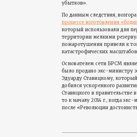
убытков».
По данным следствия, возгор
процессе изготовления «бодя
который использовали для пе
территории мелкими резерву
пожаротушения привели к том
катастрофических масштабов
Основателем сети БРСМ явля
было продано экс-министру 
Эдуарду Ставицкому, которы
добился ускоренного развития
Ставицкого в правительстве в
то к началу 2014 г., когда э
после «Революции достоинства