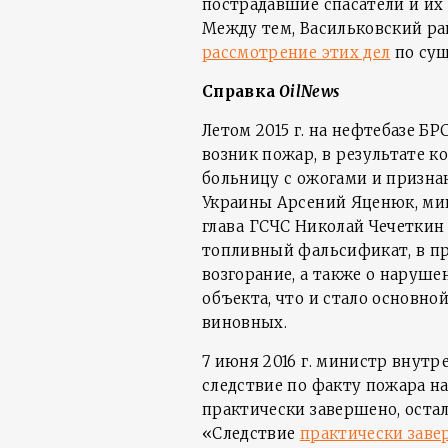
пострадавшие спасатели и их
Между тем, Васильковский ра
рассмотрение этих дел
по сущ
Справка
OilNews
Летом 2015 г. на нефтебазе Б
возник пожар, в результате к
больницу с ожогами и призн
Украины Арсений Яценюк, ми
глава ГСЧС Николай Чечеткин 
топливный фальсификат, в пр
возгорание, а также о наруш
объекта, что и стало основно
виновных.
7 июня 2016 г. министр внутр
следствие по факту пожара 
практически завершено, оста
«Следствие
практически зав