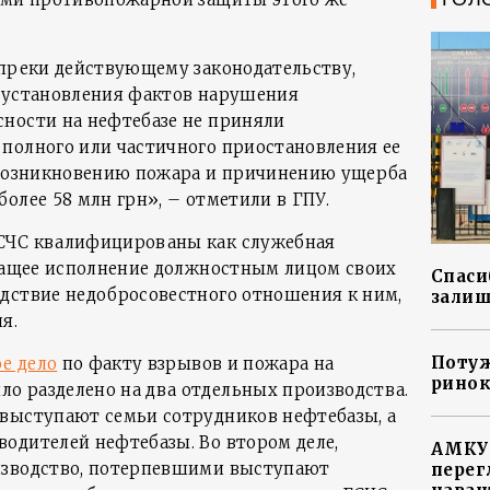
опреки действующему законодательству,
 установления фактов нарушения
ности на нефтебазе не приняли
полного или частичного приостановления ее
 возникновению пожара и причинению ущерба
олее 58 млн грн», – отметили в ГПУ.
СЧС квалифицированы как служебная
ежащее исполнение должностным лицом своих
Спасиб
дствие недобросовестного отношения к ним,
залиш
я.
Потуж
е дело
по факту взрывов и пожара на
ринок
о разделено на два отдельных производства.
выступают семьи сотрудников нефтебазы, а
одителей нефтебазы. Во втором деле,
АМКУ 
изводство, потерпевшими выступают
перег