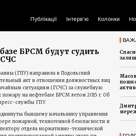
Публікації
Інтерв’ю
Колонки
Но
ВАЖ
ебазе БРСМ будут судить
Спасиб
ГСЧС
залиш
аины (ГПУ) направила в Подольский
Масов
ительный акт в отношении должностных лиц
пошко
ычайным ситуациям (ГСЧС) за служебную
актив
к пожару на нефтебазе БРСМ летом 2015 г. Об
пресс-службы ГПУ.
Дмитр
мереж
выдвинуты бывшему начальнику управления
сфере пожарной, техногенной безопасности и
спектору отдела нормативно-технической
ГОЛ
ами противопожарной защиты этого же