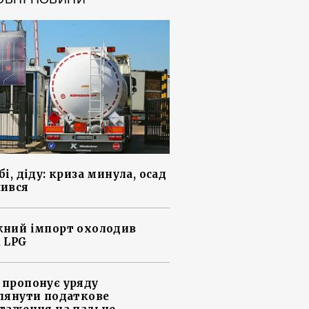
і, діду: криза минула, осад
ився
ний імпорт охолодив
 LPG
пропонує уряду
лянути податкове