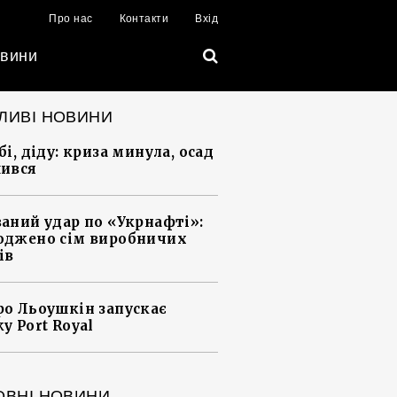
Про нас
Контакти
Вхід
вини
ЛИВІ НОВИНИ
і, діду: криза минула, осад
ився
аний удар по «Укрнафті»:
джено сім виробничих
ів
о Льоушкін запускає
у Port Royal
ОВНІ НОВИНИ