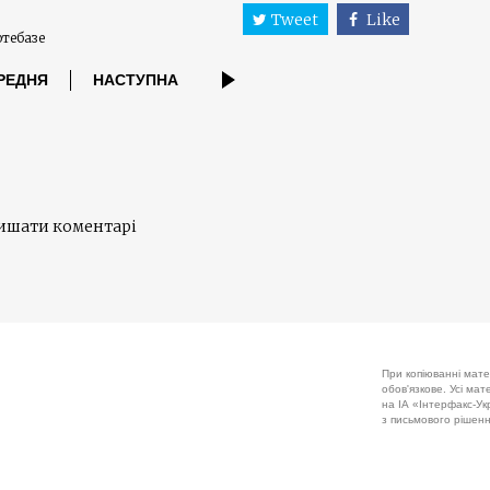
Tweet
Like
тебазе
РЕДНЯ
НАСТУПНА
лишати коментарі
При копіюванні мате
обов'язкове. Усі ма
на ІА «Інтерфакс-Укр
з письмового рішенн