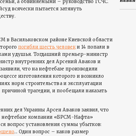
наван
 семьи, а обвиняемыми – руководство ГСЧС.
йсуд всячески пытается затянуть
еству.
РСМ в Васильковском районе Киевской области
оторого
погибли шесть человек
и 14 попали в
аками удушья. Тогдашний премьер-министр
нистр внутренних дел Арсений Аваков и
заявили, что на нефтебазе производили
оцессе изготовления которого и возникло
ениях норм строительства и эксплуатации
й причиной трагедии, и пообещали наказать
енних дел Украины Арсен Аваков заявил, что
на нефтебазе компании «БРСМ-Нафта»
лся вопрос установления суммы убытков:
ершено
... Один вопрос – каков размер