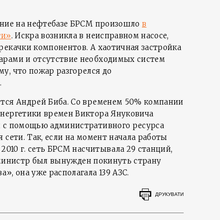
ание на нефтебазе БРСМ произошло
в
ги»
. Искра возникла в неисправном насосе,
рекачки компонентов. А хаотичная застройка
арами и отсутствие необходимых систем
у, что пожар разгорелся до
.
ется Андрей Биба. Со временем 50% компании
энергетики времен Виктора Януковича
й с помощью административного ресурса
 сети. Так, если на момент начала работы
 2010 г. сеть БРСМ насчитывала 29 станций,
кс-министр был вынужден покинуть страну
», она уже располагала 139 АЗС.
ДРУКУВАТИ