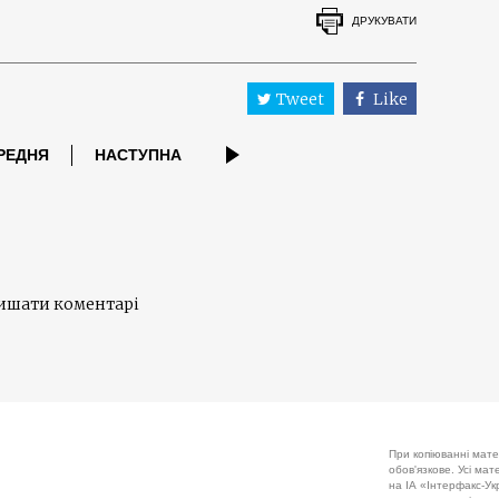
ДРУКУВАТИ
Tweet
Like
РЕДНЯ
НАСТУПНА
лишати коментарі
При копіюванні мате
обов'язкове. Усі ма
на ІА «Інтерфакс-Укр