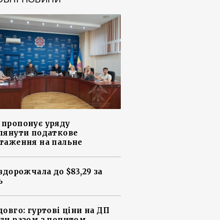
пропонує уряду
лянути податкове
таження на пальне
 здорожчала до $83,29 за
ь
довго: гуртові ціни на ДП
ли разом з попитом