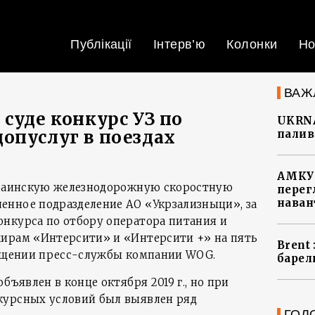
Публікації
Інтерв’ю
Колонки
Но
ВАЖ
суде конкурс УЗ по
UKRNA
опуслуг в поездах
палив
АМКУ 
Украинскую железнодорожную скоростную
перег
наван
енное подразделение АО «Укрзализныци», за
нкурса по отбору оператора питания и
жирам «Интерсити» и «Интерсити +» на пять
Brent
общении пресс-службы компании WOG.
барел
бъявлен в конце октября 2019 г., но при
курсных условий был выявлен ряд
ГОЛ