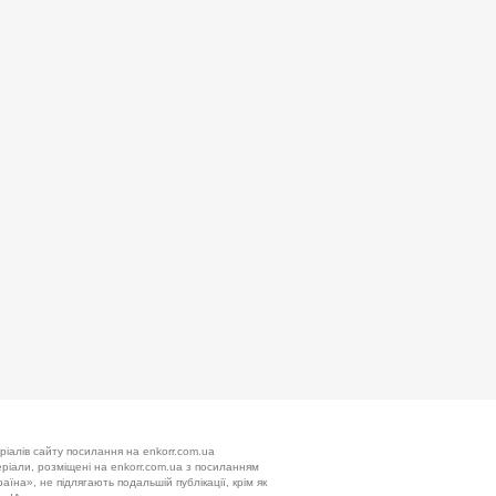
ріалів сайту посилання на enkorr.com.ua
теріали, розміщені на enkorr.com.ua з посиланням
аїна», не підлягають подальшій публікації, крім як