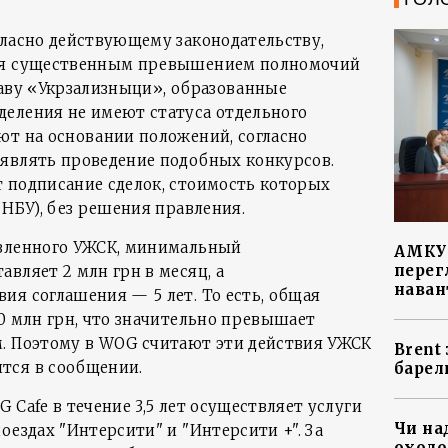
гласно действующему законодательству,
тся существенным превышением полномочий
таву «Укрзализныци», образованные
еления не имеют статуса отдельного
ют на основании положений, согласно
являть проведение подобных конкурсов.
 подписание сделок, стоимость которых
 НБУ), без решения правления.
явленного УЖСК, минимальный
АМКУ 
перег
вляет 2 млн грн в месяц, а
наван
ия соглашения — 5 лет. То есть, общая
0 млн грн, что значительно превышает
. Поэтому в WOG считают эти действия УЖСК
Brent
тся в сообщении.
барел
 Cafe в течение 3,5 лет осуществляет услуги
Чи на
оездах "Интерсити" и "Интерсити +". За
охоло