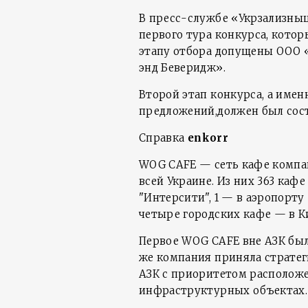
В пресс-службе «Укрзализныц
первого тура конкурса, котор
этапу отбора допущены ООО 
энд Беверидж».
Второй этап конкурса, а име
предложений,должен был состо
Справка
enkorr
WOG CAFE — сеть кафе компан
всей Украине. Из них 363 каф
"Интерсити", 1 — в аэропорту
четыре городских кафе — в Ки
Первое WOG CAFE вне АЗК было
же компания приняла стратег
АЗК с приоритетом расположе
инфраструктурных объектах.