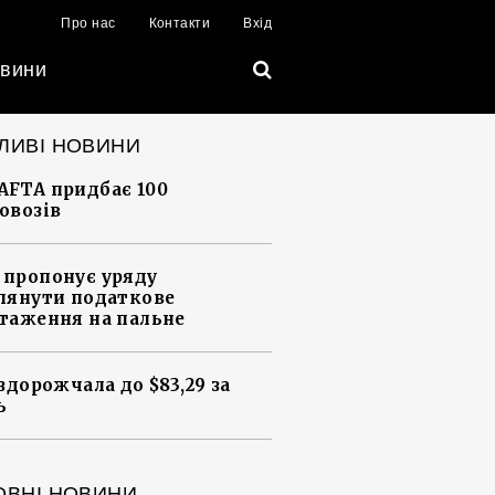
Про нас
Контакти
Вхід
вини
ЛИВІ НОВИНИ
FTA придбає 100
овозів
пропонує уряду
лянути податкове
таження на пальне
 здорожчала до $83,29 за
ь
ОВНІ НОВИНИ