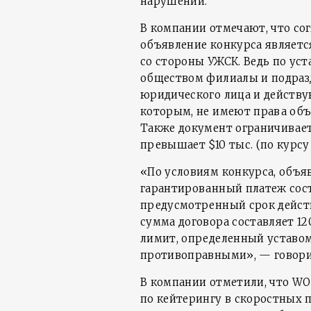
нарушений.
В компании отмечают, что со
объявление конкурса являе
со стороны УЖСК. Ведь по ус
обществом филиалы и подразд
юридического лица и действу
которым, не имеют права объ
Также документ ограничивает
превышает $10 тыс. (по курсу
«По условиям конкурса, объ
гарантированный платеж соста
предусмотренный срок действ
сумма договора составляет 12
лимит, определенный уставом
противоправными», — говори
В компании отметили, что WOG
по кейтерингy в скоростных п