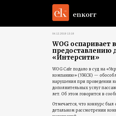
04.12.2019 13:18
WOG оспаривает в 
предоставлению д
«Интерсити»
WOG Cafe подало в суд на «
компанию» (УЖСК) — обособл
нарушения при проведении ко
дополнительных услуг пасса
лет. Об этом говорится в со
Отмечается, что конкурс был о
детальном рассмотрении кон