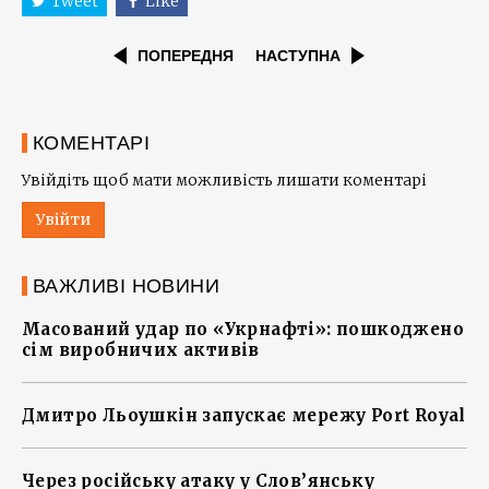
Tweet
Like
ПОПЕРЕДНЯ
НАСТУПНА
КОМЕНТАРІ
Увійдіть щоб мати можливість лишати коментарі
Увійти
ВАЖЛИВІ НОВИНИ
Масований удар по «Укрнафті»: пошкоджено
сім виробничих активів
Дмитро Льоушкін запускає мережу Port Royal
Через російську атаку у Слов’янську