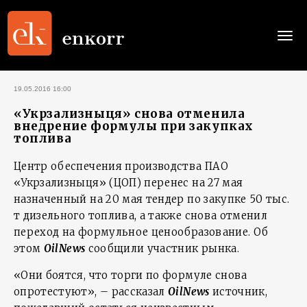
Togg
navi
19.05.2016 16:00
«Укрзализныця» снова отменила
внедрение формулы при закупках
топлива
Центр обеспечения производства ПАО
«Укрзализныця» (ЦОП) перенес на 27 мая
назначенный на 20 мая тендер по закупке 50 тыс.
т дизельного топлива, а также снова отменил
переход на формульное ценообразование. Об
этом
OilNews
сообщили участник рынка.
«Они боятся, что торги по формуле снова
опротестуют», – рассказал
OilNews
источник,