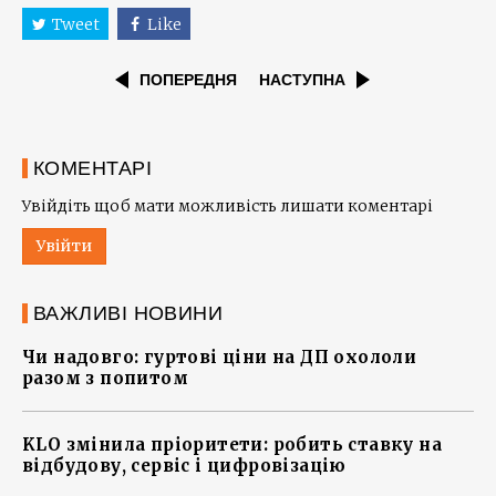
Tweet
Like
ПОПЕРЕДНЯ
НАСТУПНА
КОМЕНТАРІ
Увійдіть щоб мати можливість лишати коментарі
Увійти
ВАЖЛИВІ НОВИНИ
Чи надовго: гуртові ціни на ДП охололи
разом з попитом
KLO змінила пріоритети: робить ставку на
відбудову, сервіс і цифровізацію