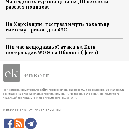
Чи надовго: гуртові ціни на ДП охололи
разом з попитом
На Харківщині тестуватимуть локальну
систему тривог для АЗС
Під час нещодавньої атаки на Київ
постраждав WOG на Оболоні (фото)
При копіюванні матеріалів сайту посилання на enkorr.com.ua обов'язкове. Усі матеріали,
розміщені на enkorr.com.ua з посиланням на ІА «Інтерфакс-Україна», не підлягають
подальшій публікації, крім як з письмового рішення ІА.
© ENKORR 2026. УСІ ПРАВА ЗАХИЩЕНІ.