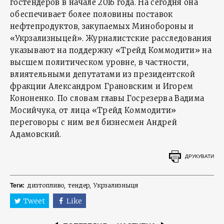
гостендеров в начале 2016 года. На сегодня она
обеспечивает более половины поставок
нефтепродуктов, закупаемых Минобороны и
«Укрзализныцей». Журналистские расследования
указывают на поддержку «Трейд Коммодити» на
высшем политическом уровне, в частности,
влиятельными депутатами из президентской
фракции Александром Грановским и Игорем
Кононенко. По словам главы Госрезерва Вадима
Мосийчука, от лица «Трейд Коммодити»
переговоры с ним вел бизнесмен Андрей
Адамовский.
ДРУКУВАТИ
дизтопливо
тендер
Укрзализныця
Теги:
Tweet
Like