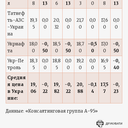
л
8
13
6
13
3
0
8
13
Татнеф
ть-АЗС
19,3
0,0
20,
0,0
21,7
0,0
17,6
0,0
-Украи
5
0
32
0
0
0
0
0
на
Укрнаф
18,0
-0,
18,5
-0,
18,7
-0,5
17,0
-0,
та
0
50
0
50
0
0
0
50
Укр-Пе
18,3
0,0
18,8
0,0
19,2
0,0
16,9
-0,
троль
5
0
5
0
0
0
5
40
Средня
я цена
19,
-0,
19,
-0,
20,
-0,1
17,5
-0,
в Укра
06
22
82
22
88
4
7
23
ине:
Данные: «Консалтинговая группа А-95»
ДРУКУВАТИ