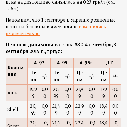
цена на дизтопливо снизилась на 0,23 грн/л (см.
табл.).
Напомним, что 1 сентября в Украине розничные
цены на бензины и дизтопливо
изменились
незначительно
.
Ценовая динамика в сетях АЗС 4 сентября/3
сентября 2015 г., грн/л:
А-92
А-95
А-95+
ДТ
Компа
Це
Це
Це
Це
ния
+/-
+/-
+/-
+/-
на
на
на
на
19,9
0,0
20,
0,0
21,9
0,0
17,9
0,0
Amic
9
0
99
0
9
0
9
0
20,
0,0
21,4
0,0
22,9
0,0
18,4
0,0
Shell
49
0
9
0
9
0
9
0
20,
-0,
21,4
-0,
22,4
-0,1
18,4
-0,
Socar