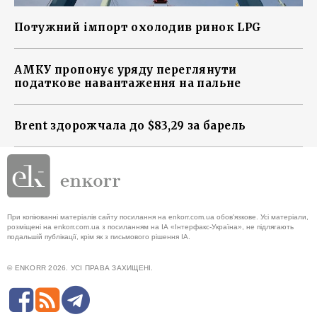
Потужний імпорт охолодив ринок LPG
АМКУ пропонує уряду переглянути
податкове навантаження на пальне
Brent здорожчала до $83,29 за барель
При копіюванні матеріалів сайту посилання на enkorr.com.ua обов'язкове. Усі матеріали,
розміщені на enkorr.com.ua з посиланням на ІА «Інтерфакс-Україна», не підлягають
подальшій публікації, крім як з письмового рішення ІА.
© ENKORR 2026. УСІ ПРАВА ЗАХИЩЕНІ.