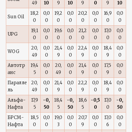
49
10
9
10
9
0
9
10
18,2
0,0
19,2
0,0
20,2
0,0
16,9
0,0
Sun Oil
0
0
0
0
0
0
0
0
19,1
0,0
19,6
0,0
21,2
0,0
17,0
0,0
UPG
0
0
0
0
0
0
0
0
20,
0,0
21,4
0,0
22,4
0,0
18,4
0,0
WOG
49
0
9
0
9
0
9
0
Автотр
19,4
0,0
20,
0,0
21,4
0,0
17,5
0,0
анс
5
0
49
0
9
0
9
0
Паралле
20,
0,0
21,4
0,0
22,2
0,0
18,4
0,0
ль
49
0
9
0
9
0
9
0
Альфа-
17,9
-0,
18,4
-0,
18,6
-0,5
17,0
-0,
Нафта
5
50
5
50
5
0
0
50
БРСМ-
18,5
0,0
19,0
0,0
20,7
0,0
17,0
0,0
Нафта
0
0
3
0
9
0
6
0