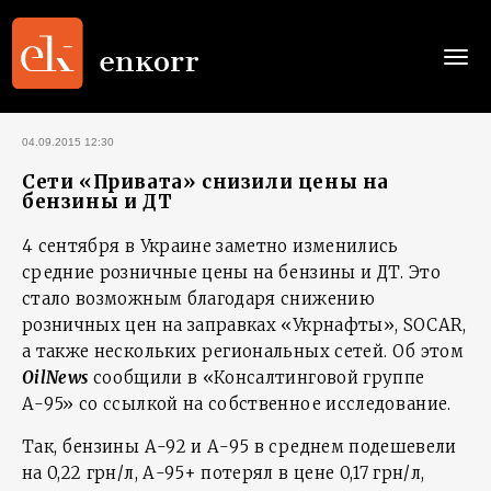
Togg
navi
04.09.2015 12:30
Сети «Привата» снизили цены на
бензины и ДТ
4 сентября в Украине заметно изменились
средние розничные цены на бензины и ДТ. Это
стало возможным благодаря снижению
розничных цен на заправках «Укрнафты», SOCAR,
а также нескольких региональных сетей. Об этом
OilNews
сообщили в «Консалтинговой группе
А-95» со ссылкой на собственное исследование.
Так, бензины А-92 и А-95 в среднем подешевели
на 0,22 грн/л, А-95+ потерял в цене 0,17 грн/л,