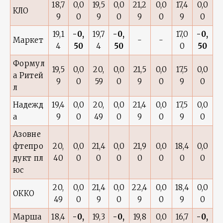
18,7
0,0
19,5
0,0
21,2
0,0
17,4
0,0
КЛО
9
0
9
0
9
0
9
0
19,1
-0,
19,7
-0,
17,0
-0,
Маркет
-
-
4
50
4
50
0
50
Формул
19,5
0,0
20,
0,0
21,5
0,0
17,5
0,0
а Ритей
9
0
59
0
9
0
9
0
л
Надежд
19,4
0,0
20,
0,0
21,4
0,0
17,5
0,0
а
9
0
49
0
9
0
9
0
Азовне
фтепро
20,
0,0
21,4
0,0
21,9
0,0
18,4
0,0
дукт пл
40
0
0
0
0
0
0
0
юс
20,
0,0
21,4
0,0
22,4
0,0
18,4
0,0
ОККО
49
0
9
0
9
0
9
0
Марша
18,4
-0,
19,3
-0,
19,8
0,0
16,7
-0,