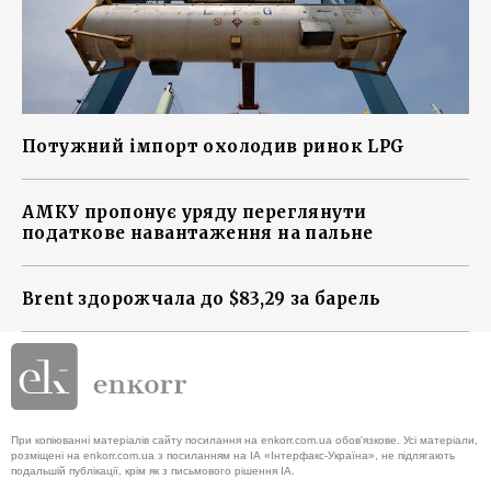
Потужний імпорт охолодив ринок LPG
АМКУ пропонує уряду переглянути
податкове навантаження на пальне
Brent здорожчала до $83,29 за барель
При копіюванні матеріалів сайту посилання на enkorr.com.ua обов'язкове. Усі матеріали,
розміщені на enkorr.com.ua з посиланням на ІА «Інтерфакс-Україна», не підлягають
подальшій публікації, крім як з письмового рішення ІА.