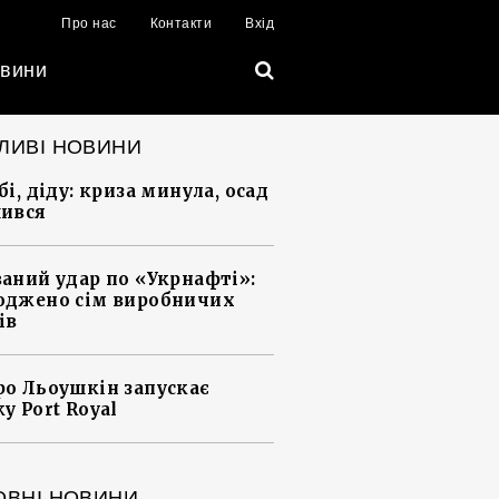
Про нас
Контакти
Вхід
вини
ЛИВІ НОВИНИ
і, діду: криза минула, осад
ився
аний удар по «Укрнафті»:
джено сім виробничих
ів
о Льоушкін запускає
у Port Royal
ОВНІ НОВИНИ