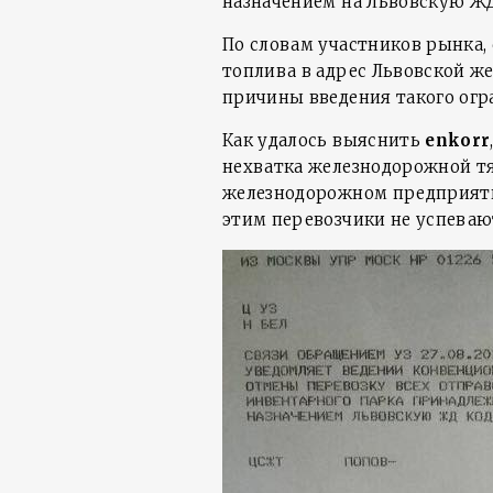
назначением на Львовскую ЖД
По словам участников рынка,
топлива в адрес Львовской же
причины введения такого огр
Как удалось выяснить
enkorr
нехватка железнодорожной тя
железнодорожном предприятии
этим перевозчики не успеваю