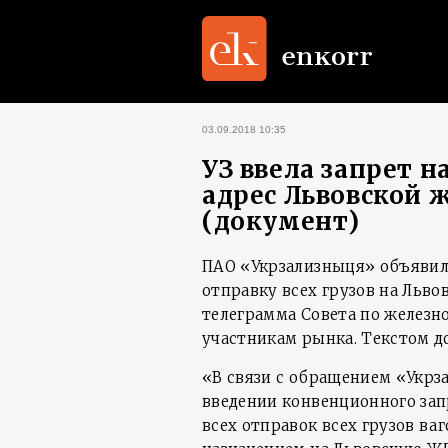
03.09.2018 10:35
УЗ ввела запрет н
адрес Львовской 
(документ)
ПАО «Укрзализныця» объявила
отправку всех грузов на Льво
телеграмма Совета по железн
участникам рынка. Текстом д
«В связи с обращением «Укрз
введении конвенционного запр
всех отправок всех грузов ва