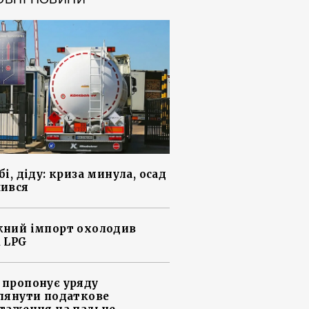
і, діду: криза минула, осад
ився
ний імпорт охолодив
 LPG
пропонує уряду
лянути податкове