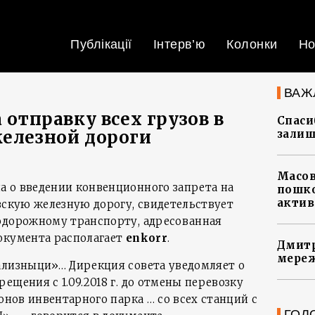
Публікації
Інтерв’ю
Колонки
Но
ВАЖ
а отправку всех грузов в
Спасиб
железной дороги
залиш
Масов
 о введении конвенционного запрета на
пошко
актив
вскую железную дорогу, свидетельствует
одорожному транспорту, адресованная
окумента располагает
enkorr
.
Дмитр
мереж
ализныци»… Дирекция совета уведомляет о
ещения с 1.09.2018 г. до отмены перевозку
гонов инвентарного парка … со всех станций с
ГОЛ