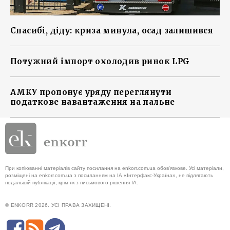
Спасибі, діду: криза минула, осад залишився
Потужний імпорт охолодив ринок LPG
АМКУ пропонує уряду переглянути
податкове навантаження на пальне
При копіюванні матеріалів сайту посилання на enkorr.com.ua обов'язкове. Усі матеріали,
розміщені на enkorr.com.ua з посиланням на ІА «Інтерфакс-Україна», не підлягають
подальшій публікації, крім як з письмового рішення ІА.
© ENKORR 2026. УСІ ПРАВА ЗАХИЩЕНІ.