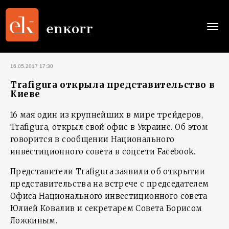
Togg
navi
16.05.2017 17:30
Trafigura открыла представительство в
Киеве
16 мая один из крупнейших в мире трейдеров,
Trafigura, открыл свой офис в Украине. Об этом
говорится в сообщении Национального
инвестиционного совета в соцсети Facebook.
Представители Trafigura заявили об открытии
представительства на встрече с председателем
Офиса Национального инвестиционного совета
Юлией Ковалив и секретарем Совета Борисом
Ложкиным.