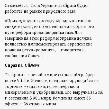
Отмечается, что в Украине Trafigura будет
работать на рынке природного газа.
«Приход крупных международных игроков
свидетельствует об успешности выбранного
пути реформирования рынка газа. Для
завершения этой реформы Украина должна
полностью имплементировать европейские
правила регулирования», – говорится в
сообщении Совета.
Справка
OilNews
Trafigura – третий в мире сырьевой трейдер
после Vitol и Glencore, специализирующийся на
торговле металлами, газом, нефтью и
минеральными удобрениями. Его выручка за 2016
г. составила $ 98,1 млрд. Компания имеет 65
офисов в 36 странах мира.