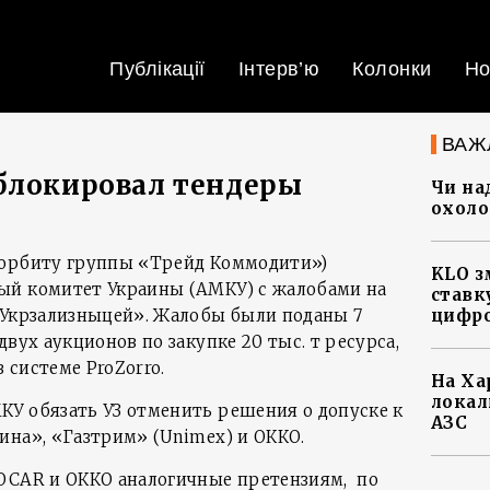
Публікації
Інтерв’ю
Колонки
Но
ВАЖ
блокировал тендеры
Чи на
охоло
 орбиту группы «Трейд Коммодити»)
KLO з
ый комитет Украины (АМКУ) с жалобами на
ставку
«Укрзализныцей». Жалобы были поданы 7
цифро
двух аукционов по закупке 20 тыс. т ресурса,
 системе ProZorro.
На Ха
локал
У обязать УЗ отменить решения о допуске к
АЗС
ина», «Газтрим» (Unimex) и ОККО.
OCAR и ОККО аналогичные претензиям, по