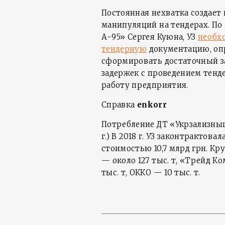
Постоянная нехватка создает
манипуляций на тендерах. П
А-95» Сергея Куюна, УЗ
необх
тендерную
документацию, опр
сформировать достаточный за
задержек с проведением тен
работу предприятия.
Справка
enkorr
Потребление ДТ «Укрзализныцей
г.) В 2018 г. УЗ законтрактова
стоимостью 10,7 млрд грн. К
— около 127 тыс. т, «Трейд К
тыс. т, ОККО — 10 тыс. т.