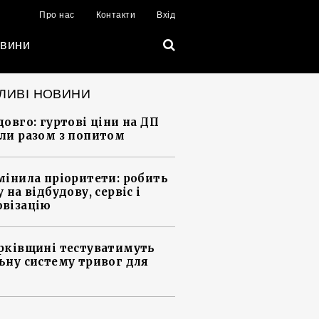
Про нас
Контакти
Вхід
вини
ЛИВІ НОВИНИ
довго: гуртові ціни на ДП
ли разом з попитом
мінила пріоритети: робить
 на відбудову, сервіс і
візацію
рківщині тестуватимуть
ьну систему тривог для