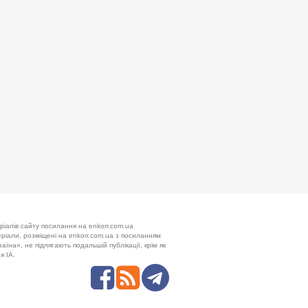
ріалів сайту посилання на enkorr.com.ua
теріали, розміщені на enkorr.com.ua з посиланням
аїна», не підлягають подальшій публікації, крім як
я ІА.