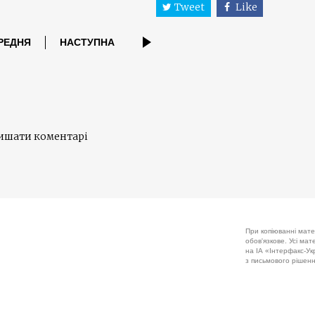
Tweet
Like
РЕДНЯ
НАСТУПНА
лишати коментарі
При копіюванні мате
обов'язкове. Усі ма
на ІА «Інтерфакс-Укр
з письмового рішенн