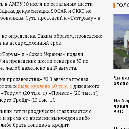
ь в АМКУ 30 июля по остальным шести
ГОЛ
бщика, документация SOCAR и ОККО не
бованиям. Суть претензий к «Газтриму» в
 не определена. Таким образом, проведение
 на неопределённый срок.
«Торум» и «Сокар Украина» подали
 на проведение шести тендеров УЗ по
ие жалоб назначено на 19 августа.
Чи на
ия производства» УЗ 3 августа провел
охоло
которых
было куплено 60 тыс. т
дизельного
Торум» (20 тыс. т), «Приват» (20 тыс. т),
нерго Трейд» (10 тыс. т).
На Ха
локал
льких лет периодически сталкивается с
АЗС
а и время от времени вынуждена либо
либо брать топливо в кредит.
Під ч