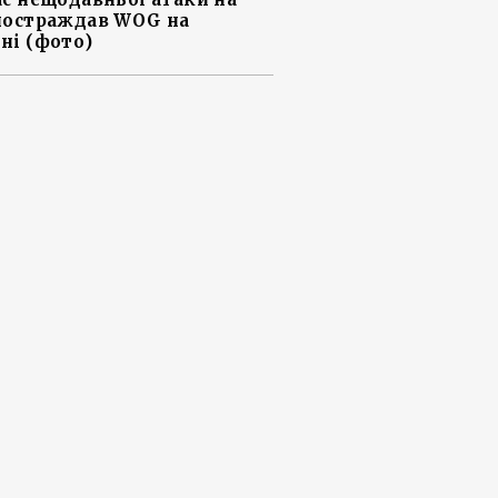
постраждав WOG на
ні (фото)