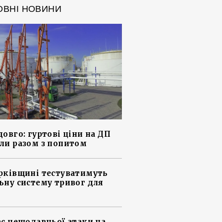
ОВНІ НОВИНИ
довго: гуртові ціни на ДП
ли разом з попитом
рківщині тестуватимуть
ьну систему тривог для
ас нещодавньої атаки на