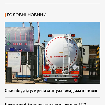
ГОЛОВНІ НОВИНИ
Спасибі, діду: криза минула, осад залишився
Потужний імпорт охолодив ринок LPG