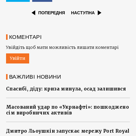
ПОПЕРЕДНЯ
НАСТУПНА
КОМЕНТАРІ
Увійдіть щоб мати можливість лишати коментарі
Увійти
ВАЖЛИВІ НОВИНИ
Спасибі, діду: криза минула, осад залишився
Масований удар по «Укрнафті»: пошкоджено
сім виробничих активів
Дмитро Льоушкін запускає мережу Port Royal