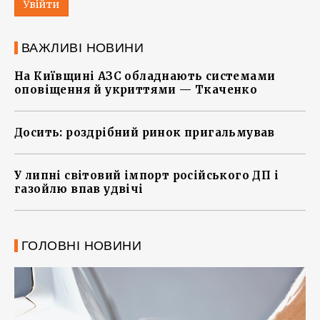
Увійти
ВАЖЛИВІ НОВИНИ
На Київщині АЗС обладнають системами
оповіщення й укриттями — Ткаченко
Досить: роздрібний ринок пригальмував
У липні світовий імпорт російського ДП і
газойлю впав удвічі
ГОЛОВНІ НОВИНИ