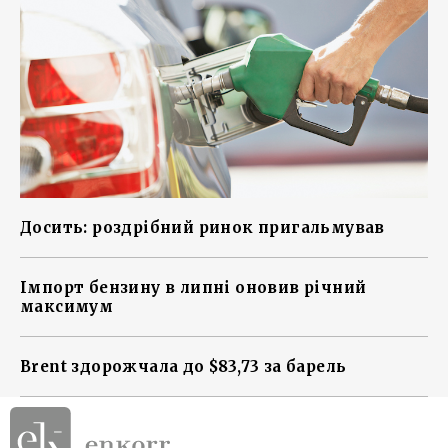
Досить: роздрібний ринок пригальмував
Імпорт бензину в липні оновив річний
максимум
Brent здорожчала до $83,73 за барель