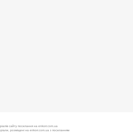
ріалів сайту посилання на enkorr.com.ua
теріали, розміщені на enkorr.com.ua з посиланням