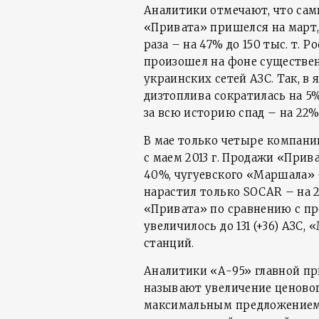
Аналитики отмечают, что сам
«Привата» пришелся на март,
раза – на 47% до 150 тыс. т.
произошел на фоне существе
украинских сетей АЗС. Так, в
дизтоплива сократилась на 5% 
за всю историю спад – на 22% 
В мае только четыре компани
с маем 2013 г. Продажи «При
40%, чугуевского «Маршала» 
нарастил только SOCAR – на 2
«Привата» по сравнению с п
увеличилось до 131 (+36) АЗС, 
станций.
Аналитики «А-95» главной пр
называют увеличение ценово
максимальным предложением н