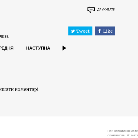
ДРУКУВАТИ
Tweet
Like
плива
РЕДНЯ
НАСТУПНА
лишати коментарі
При копіюванні мате
обов'язкове. Усі ма