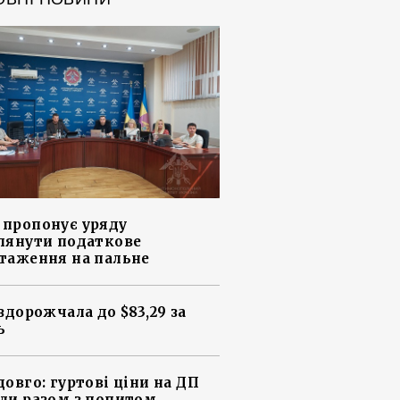
пропонує уряду
лянути податкове
таження на пальне
 здорожчала до $83,29 за
ь
довго: гуртові ціни на ДП
ли разом з попитом