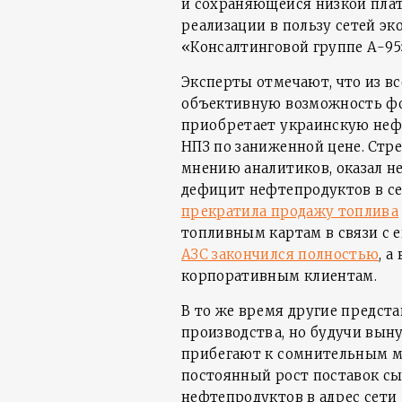
и сохраняющейся низкой пла
реализации в пользу сетей э
«Консалтинговой группе А-95
Эксперты отмечают, что из в
объективную возможность фо
приобретает украинскую неф
НПЗ по заниженной цене. Стр
мнению аналитиков, оказал н
дефицит нефтепродуктов в се
прекратила продажу топлива
топливным картам в связи с е
АЗС закончился полностью
, а
корпоративным клиентам.
В то же время другие предста
производства, но будучи вы
прибегают к сомнительным ма
постоянный рост поставок сы
нефтепродуктов в адрес сет