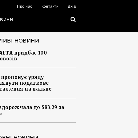
Про нас
Контакти
Вхід
вини
ЛИВІ НОВИНИ
FTA придбає 100
овозів
пропонує уряду
лянути податкове
таження на пальне
 здорожчала до $83,29 за
ь
ОВНІ НОВИНИ