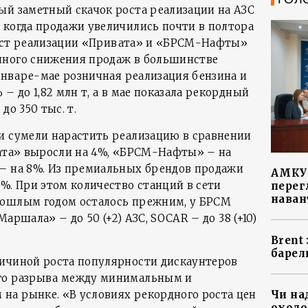
ый заметный скачок роста реализации на АЗС
 когда продажи увеличились почти в полтора
 Рост реализации «Привата» и «БРСМ-Нафты»
нного снижения продаж в большинстве
 январе-мае розничная реализация бензина и
– до 1,82 млн т, а в мае показала рекордный
до 350 тыс. т.
и сумели нарастить реализацию в сравнении
вата» выросли на 4%, «БРСМ-Нафты» – на
– на 8%. Из премиальных брендов продажи
АМКУ 
%. При этом количество станций в сети
перег
наван
рошлым годом осталось прежним, у БРСМ
«Маршала» – до 50 (+2) АЗС, SOCAR – до 38 (+10)
Brent
барел
ичиной роста популярности дискаунтеров
го разрыва между минимальным и
Чи на
а рынке. «В условиях рекордного роста цен
охоло