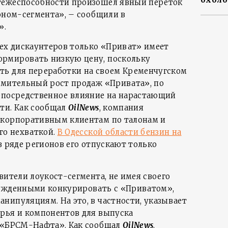
тежеспособности произошел явный переток
коном-сегмента», – сообщили в
».
сех дискаунтеров только «Приват» имеет
рмировать низкую цену, поскольку
ть для переработки на своем Кременчугском
емительный рост продаж «Привата», по
епосредственное влияние на нарастающий
ти. Как сообщал
OilNews
, компания
корпоративным клиентам по талонам и
го нехваткой.
В Одесской области бензин на
 в ряде регионов его отпускают только
вители лоукост-сегмента, не имея своего
нужденными конкурировать с «Приватом»,
нипуляциям. На это, в частности, указывает
рья и компонентов для выпуска
и «БРСМ-Нафта». Как сообщал
OilNews
,