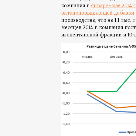
компания в
январе-мае 2014 г.
октаноповышающей добавки 
производства, что на 1,1 тыс. т
месяцев 2014 г. компания пос
изопентановой фракции и 10 ты