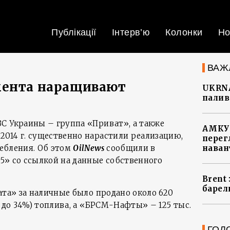
Публікації
Інтерв’ю
Колонки
Но
ВАЖ
мента наращивают
UKRNA
палив
С Украины – группа «Приват», а также
АМКУ 
014 г. существенно нарастили реализацию,
перег
ебления. Об этом
OilNews
сообщили в
наван
5» со ссылкой на данные собственного
Brent
барел
ата» за наличные было продано около 620
% до 34%) топлива, а «БРСМ-Нафты» – 125 тыс.
ГОЛ