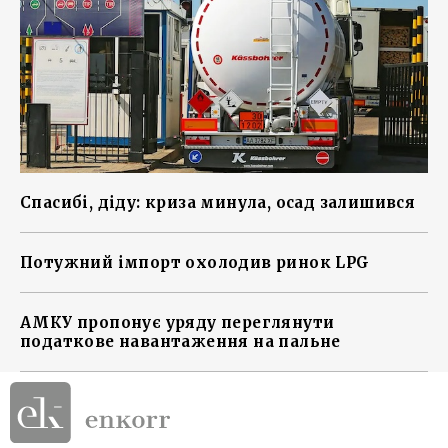
Спасибі, діду: криза минула, осад залишився
Потужний імпорт охолодив ринок LPG
АМКУ пропонує уряду переглянути
податкове навантаження на пальне