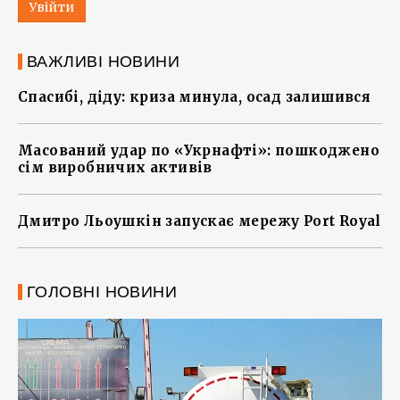
Увійти
ВАЖЛИВІ НОВИНИ
Спасибі, діду: криза минула, осад залишився
Масований удар по «Укрнафті»: пошкоджено
сім виробничих активів
Дмитро Льоушкін запускає мережу Port Royal
ГОЛОВНІ НОВИНИ