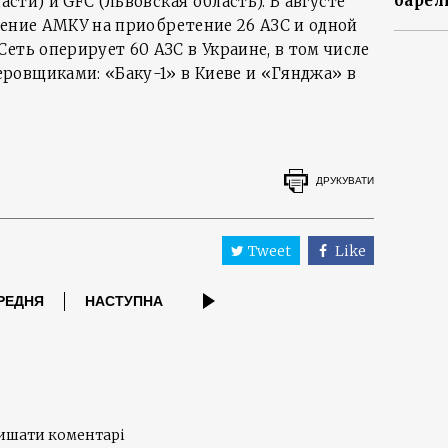
барел
ласти) и GFC (Львовская область). В августе
шение АМКУ на приобретение 26 АЗС и одной
еть оперирует 60 АЗС в Украине, в том числе
ровщиками: «Баку-1» в Киеве и «Гянджа» в
ДРУКУВАТИ
Tweet
Like
РЕДНЯ
НАСТУПНА
лишати коментарі