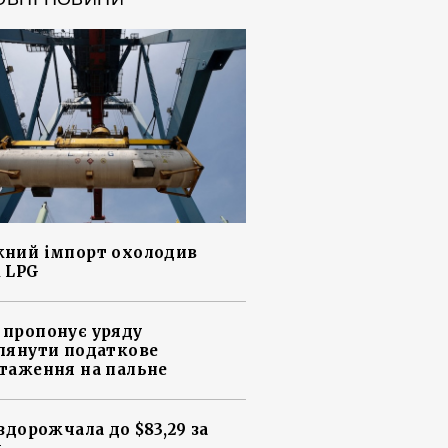
ний імпорт охолодив
 LPG
пропонує уряду
лянути податкове
таження на пальне
 здорожчала до $83,29 за