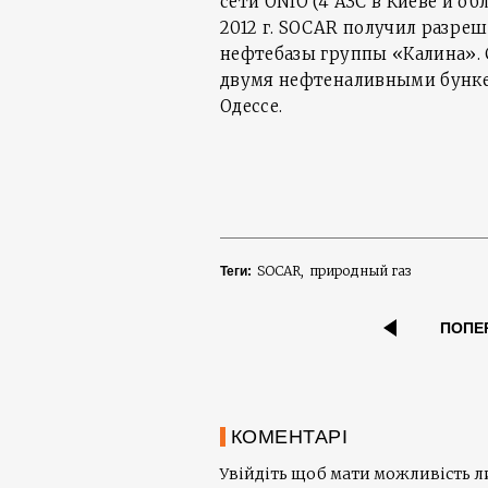
сети ONIO (4 АЗС в Киеве и об
2012 г. SOCAR получил разре
нефтебазы группы «Калина». С
двумя нефтеналивными бунке
Одессе.
SOCAR
природный газ
Теги:
ПОПЕ
КОМЕНТАРІ
Увійдіть щоб мати можливість 