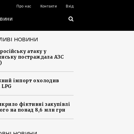
Про нас
Контакти
Вхід
вини
ЛИВІ НОВИНИ
 російську атаку у
янську постраждала АЗС
)
ний імпорт охолодив
 LPG
икрило фіктивні закупівлі
ого на понад 8,6 млн грн
ОВНІ НОВИНИ