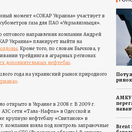
данный момент «СОКАР Украина» участвует в
 кубометров газа для ПАО «Укрзализныця».
ор оптового направления компании Андрей
ОКАР Украина» планирует выйти на
Молдовы
. Кроме того, по словам Бычкова, у
ивании трейдинга в аграрных регионах
ех дополнительных нефтебаз
.
шлого года на украинский рынок природного
Потуж
ринок
криана»
.
АМКУ 
перег
 открыто в Украине в 2008 г. В 2009 г.
наван
 АЗС сети «Тала-Нафта» в Одесской и
кже крупную нефтебазу «Свитанок» в
 гг. компания взяла под контроль заправочные
Brent