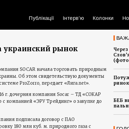
Публікації
Інтерв’ю
Колонки
Но
ВАЖ
а украинский рынок
Через
Слов’
(фото
омпания SOCAR начала торговать природным
краины. Об этом свидетельствую документы
Потуж
истеме ProZorro, передает «Лига.net».
ринок
016 г. дочерняя компания Socar – ТД «СОКАР
БЕБ в
р с компанией «ЭРУ Трейдинг» о закупке до
пальн
компания подписала договор с ПАО
овку 180 млн куб. м. природного газа с
ГОЛ