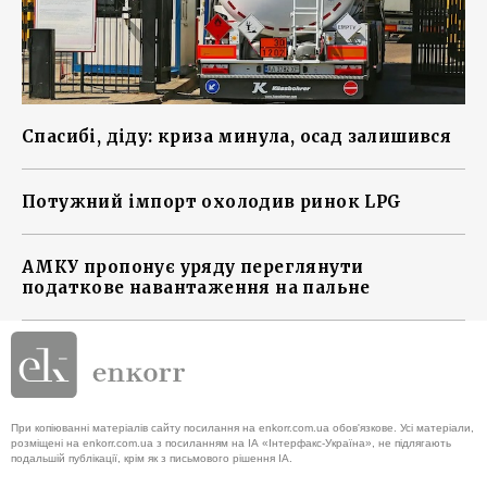
Спасибі, діду: криза минула, осад залишився
Потужний імпорт охолодив ринок LPG
АМКУ пропонує уряду переглянути
податкове навантаження на пальне
При копіюванні матеріалів сайту посилання на enkorr.com.ua обов'язкове. Усі матеріали,
розміщені на enkorr.com.ua з посиланням на ІА «Інтерфакс-Україна», не підлягають
подальшій публікації, крім як з письмового рішення ІА.