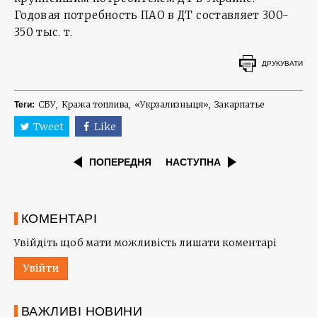
Годовая потребность ПАО в ДТ составляет 300-
350 тыс. т.
ДРУКУВАТИ
СБУ
Кража топлива
«Укрзализныця»
Закарпатье
Теги:
Tweet
Like
ПОПЕРЕДНЯ
НАСТУПНА
КОМЕНТАРІ
Увійдіть щоб мати можливість лишати коментарі
Увійти
ВАЖЛИВІ НОВИНИ