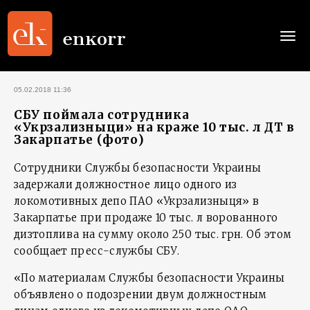
Togg
navi
05.02.2018 11:36
СБУ поймала сотрудника
«Укрзализныци» на краже 10 тыс. л ДТ в
Закарпатье (фото)
Сотрудники Службы безопасности Украины
задержали должностное лицо одного из
локомотивных депо ПАО «Укрзализныця» в
Закарпатье при продаже 10 тыс. л ворованного
дизтоплива на сумму около 250 тыс. грн. Об этом
сообщает пресс-службы СБУ.
«По материалам Службы безопасности Украины
объявлено о подозрении двум должностным