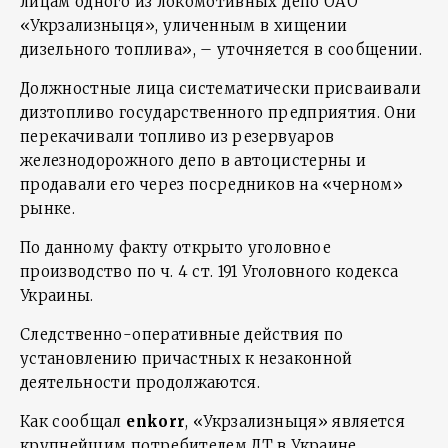
лицам одного из локомотивных депо ОАО
«Укрзализныця», уличенным в хищении
дизельного топлива», – уточняется в сообщении.
Должностные лица систематически присваивали
дизтопливо государственного предприятия. Они
перекачивали топливо из резервуаров
железнодорожного депо в автоцистерны и
продавали его через посредников на «черном»
рынке.
По данному факту открыто уголовное
производство по ч. 4 ст. 191 Уголовного кодекса
Украины.
Следственно-оперативные действия по
установлению причастных к незаконной
деятельности продолжаются.
Как сообщал
enkorr
, «Укрзализныця» является
крупнейшим потребителем ДТ в Украине.