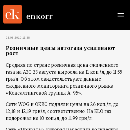
Togg
navi
23.08.2019 11:38
Розничные цены автогаза усиливают
рост
Средняя по стране розничная цена сжиженного
газа на АЗС 23 августа выросла на 11 коп./л, до 11,55
грн/л. Об этом свидетельствуют данные
ежедневного мониторинга розничного рынка
«Консалтинговой группы А-95».
Сети WOG и ОККО подняли цены на 26 коп./л, до
12,18 и 12,19 грн/л, соответственно. На KLO газ
подорожал на 10 коп./л, до 11,99 грн/л.
Сеть «Привата», которая нарастила количество