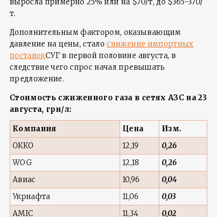
выросла примерно 25% или на $70/т, до $365-370/
т.
Дополнительным фактором, оказывающим
давление на цены, стало
снижение импортных
поставок
СУГ в первой половине августа, в
следствие чего спрос начал превышать
предложение.
Стоимость сжиженного газа в сетях АЗС на 23
августа, грн/л:
Компания
Цена
Изм.
ОККО
12,19
0,26
WOG
12,18
0,26
Авиас
10,96
0,04
Укрнафта
11,06
0,03
AMIC
11,34
0,02