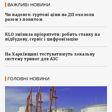
ВАЖЛИВІ НОВИНИ
Чи надовго: гуртові ціни на ДП охололи
разом з попитом
KLO змінила пріоритети: робить ставку на
відбудову, сервіс і цифровізацію
На Харківщині тестуватимуть локальну
систему тривог для АЗС
ГОЛОВНІ НОВИНИ