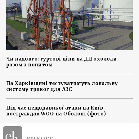
Чи надовго: гуртові ціни на ДП охололи
разом з попитом
На Харківщині тестуватимуть локальну
систему тривог для АЗС
Під час нещодавньої атаки на Київ
постраждав WOG на Оболоні (фото)