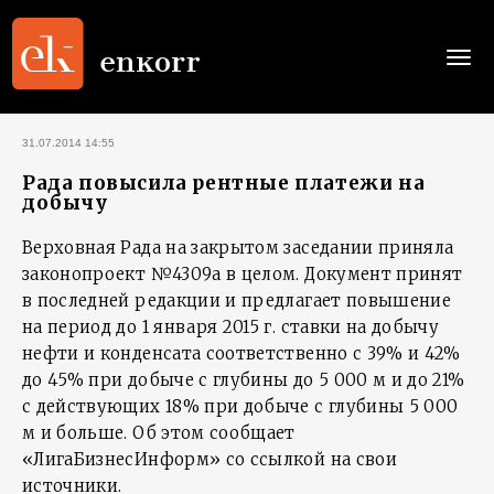
Togg
navi
31.07.2014 14:55
Рада повысила рентные платежи на
добычу
Верховная Рада на закрытом заседании приняла
законопроект №4309а в целом. Документ принят
в последней редакции и предлагает повышение
на период до 1 января 2015 г. ставки на добычу
нефти и конденсата соответственно с 39% и 42%
до 45% при добыче с глубины до 5 000 м и до 21%
с действующих 18% при добыче с глубины 5 000
м и больше. Об этом сообщает
«ЛигаБизнесИнформ» со ссылкой на свои
источники.