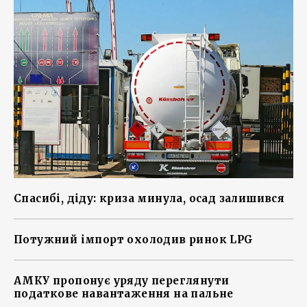
Спасибі, діду: криза минула, осад залишився
Потужний імпорт охолодив ринок LPG
АМКУ пропонує уряду переглянути
податкове навантаження на пальне