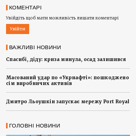
КОМЕНТАРІ
Увійдіть щоб мати можливість лишати коментарі
Увійти
ВАЖЛИВІ НОВИНИ
Спасибі, діду: криза минула, осад залишився
Масований удар по «Укрнафті»: пошкоджено
сім виробничих активів
Дмитро Льоушкін запускає мережу Port Royal
ГОЛОВНІ НОВИНИ