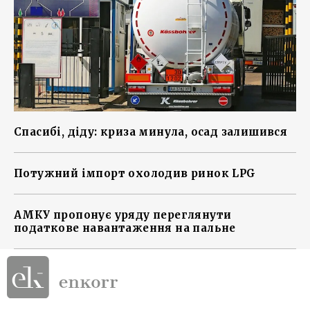
Спасибі, діду: криза минула, осад залишився
Потужний імпорт охолодив ринок LPG
АМКУ пропонує уряду переглянути
податкове навантаження на пальне