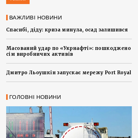
ВАЖЛИВІ НОВИНИ
Спасибі, діду: криза минула, осад залишився
Масований удар по «Укрнафті»: пошкоджено
сім виробничих активів
Дмитро Льоушкін запускає мережу Port Royal
ГОЛОВНІ НОВИНИ