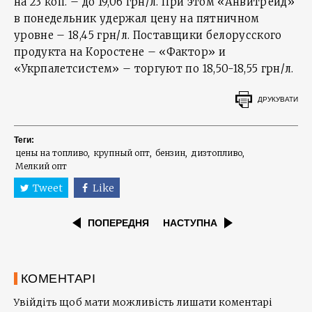
на 23 коп. – до 19,06 грн/л. При этом «Анвитрейд»
в понедельник удержал цену на пятничном
уровне – 18,45 грн/л. Поставщики белорусского
продукта на Коростене – «Фактор» и
«Укрпалетсистем» – торгуют по 18,50-18,55 грн/л.
ДРУКУВАТИ
Теги:
цены на топливо
крупный опт
бензин
дизтопливо
Мелкий опт
Tweet
Like
ПОПЕРЕДНЯ
НАСТУПНА
КОМЕНТАРІ
Увійдіть щоб мати можливість лишати коментарі