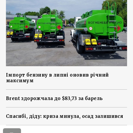
Імпорт бензину в липні оновив річний
максимум
Brent здорожчала до $83,73 за барель
Спасибі, діду: криза минула, осад залишився