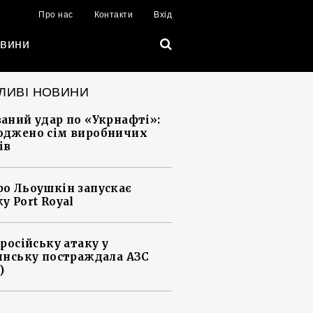
Про нас
Контакти
Вхід
вини
ЛИВІ НОВИНИ
аний удар по «Укрнафті»:
джено сім виробничих
ів
о Льоушкін запускає
у Port Royal
 російську атаку у
янську постраждала АЗС
)