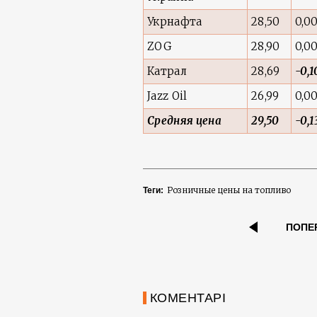
Укрнафта
28,50
0,0
ZOG
28,90
0,0
Катрал
28,69
-0,1
Jazz Oil
26,99
0,0
Средняя цена
29,50
-0,1
Розничные цены на топливо
Теги:
ПОПЕ
КОМЕНТАРІ