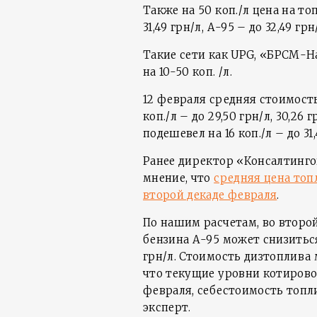
Также на 50 коп./л цена на то
31,49 грн/л, А-95 – до 32,49 грн
Такие сети как UPG, «БРСМ-На
на 10-50 коп. /л.
12 февраля средняя стоимость
коп./л – до 29,50 грн/л, 30,26 
подешевел на 16 коп./л – до 31,
Ранее директор «Консалтинго
мнение, что
средняя цена топл
второй декаде февраля
.
По нашим расчетам, во второ
бензина А-95 может снизиться 
грн/л. Стоимость дизтоплива м
что текущие уровни котирово
февраля, себестоимость топли
эксперт.