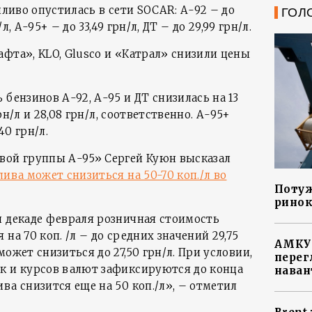
пливо опустилась в сети SOCAR: А-92 – до
ГОЛ
/л, А-95+ – до 33,49 грн/л, ДТ – до 29,99 грн/л.
фта», KLO, Glusco и «Катрал» снизили цены
 бензинов А-92, А-95 и ДТ снизилась на 13
грн/л и 28,08 грн/л, соответственно. А-95+
40 грн/л.
вой группы А-95» Сергей Куюн высказал
ива может снизиться на 50-70 коп./л во
Потуж
ринок
й декаде февраля розничная стоимость
на 70 коп. /л – до средних значений 29,75
АМКУ 
ожет снизиться до 27,50 грн/л. При условии,
перег
к и курсов валют зафиксируются до конца
наван
ва снизится еще на 50 коп./л», – отметил