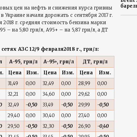
Brent
барел
овых цен на нефть и снижения курса гривны
в Украине начали дорожать с сентября 2017 г.
ря 2018 г. средняя стоимость бензина марки
5 – на 5,80 грн/л, А95+ – на 5,87 грн/л, а ДТ
етях АЗС 12/9 февраля2018 г., грн/л:
л
А-95, грн/л
А-95+, грн/л
ДТ, грн/л
м.
Цена
Изм.
Цена
Изм.
Цена
Изм.
0
31,49
0,00
32,49
0,00
28,99
0,00
0
32,21
0,00
34,60
0,00
29,62
0,00
0
32,49
-0,50
33,49
-0,50
29,99
-0,50
0
29,40
0,00
30,40
0,00
27,40
0,00
0
29,50
-0,50
32,30
-0,50
26,90
-0,40
0
32,45
-0,50
33,45
-0,50
29,95
-0,50