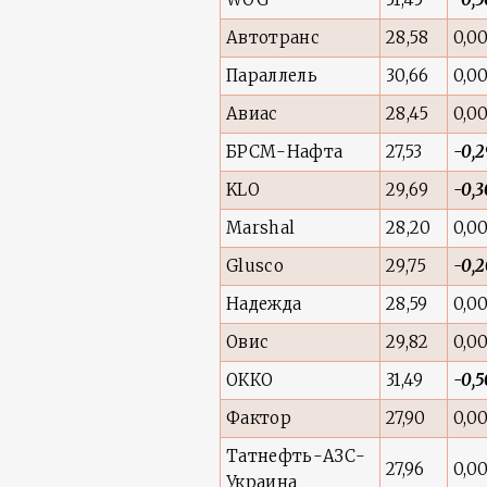
Автотранс
28,58
0,0
Параллель
30,66
0,0
Авиас
28,45
0,0
БРСМ-Нафта
27,53
-0,2
KLO
29,69
-0,3
Marshal
28,20
0,0
Glusco
29,75
-0,
Надежда
28,59
0,0
Овис
29,82
0,0
ОККО
31,49
-0,5
Фактор
27,90
0,0
Татнефть-АЗС-
27,96
0,0
Украина