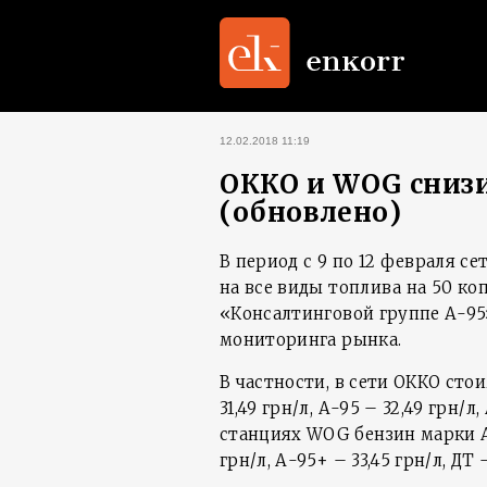
12.02.2018 11:19
ОККО и WOG сниз
(обновлено)
В период с 9 по 12 февраля 
на все виды топлива на 50 коп
«Консалтинговой группе А-95
мониторинга рынка.
В частности, в сети ОККО сто
31,49 грн/л, А-95 – 32,49 грн/л,
станциях WOG бензин марки А-
грн/л, А-95+ – 33,45 грн/л, ДТ –