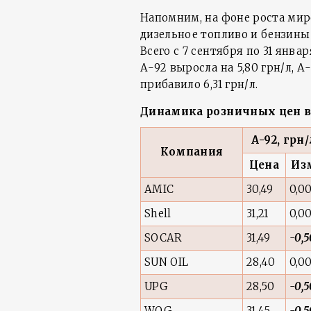
Напомним, на фоне роста мир
дизельное топливо и бензины 
Всего с 7 сентября по 31 янва
А-92 выросла на 5,80 грн/л, А-9
прибавило 6,31 грн/л.
Динамика розничных цен в с
А-92, грн/
Компания
Цена
Из
AMIC
30,49
0,0
Shell
31,21
0,0
SOCAR
31,49
-0,5
SUN OIL
28,40
0,0
UPG
28,50
-0,5
WOG
31,45
-0,5