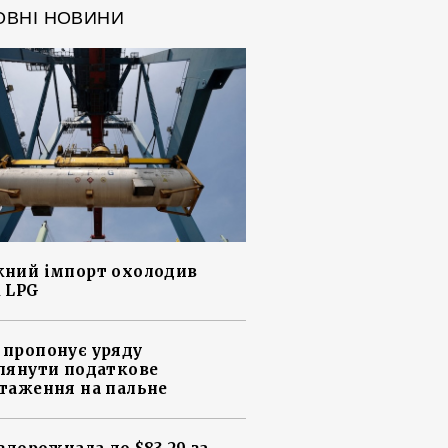
ОВНІ НОВИНИ
ний імпорт охолодив
 LPG
пропонує уряду
лянути податкове
таження на пальне