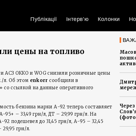
Публікації
Інтерв’ю
Колонки
Но
ВАЖ
или цены на топливо
Масов
пошко
актив
сети АСЗ ОККО и WOG снизили розничные цены
./л. Об этом
enkorr
сообщили в
Дмитр
» со ссылкой на данные оперативного
мереж
Через
имость бензина марки А-92 теперь составляет
Слов’
 А-95+ – 33,49 грн/л, ДТ – 29,99 грн/л. На
(фото
92 подешевел до 31,45 грн/л, А-95 – 32,45
 29,95 грн/л.