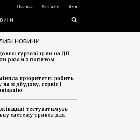
Про нас
Контакти
Вхід
вини
ЛИВІ НОВИНИ
довго: гуртові ціни на ДП
ли разом з попитом
мінила пріоритети: робить
 на відбудову, сервіс і
візацію
рківщині тестуватимуть
ьну систему тривог для