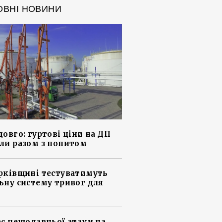
ОВНІ НОВИНИ
довго: гуртові ціни на ДП
ли разом з попитом
рківщині тестуватимуть
ьну систему тривог для
ас нещодавньої атаки на