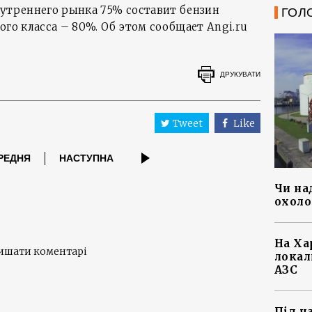
нутреннего рынка 75% составит бензин
ГОЛ
ого класса – 80%. Об этом сообщает Angi.ru
ДРУКУВАТИ
Tweet
Like
РЕДНЯ
НАСТУПНА
Чи на
охоло
На Ха
лишати коментарі
локал
АЗС
Під ч