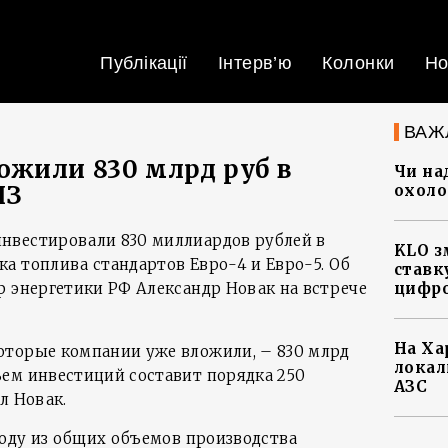
Публікації
Інтерв’ю
Колонки
Но
ВАЖ
жили 830 млрд руб в
Чи на
ПЗ
охоло
нвестировали 830 миллиардов рублей в
KLO з
а топлива стандартов Евро-4 и Евро-5. Об
ставку
р энергетики РФ Александр Новак на встрече
цифро
На Ха
оторые компании уже вложили, – 830 млрд
локал
ем инвестиций составит порядка 250
АЗС
л Новак.
году из общих объемов производства