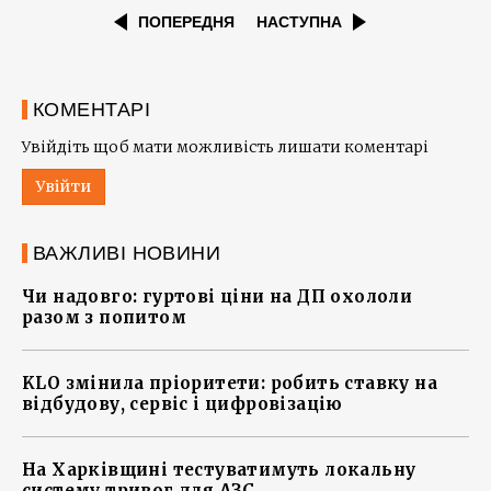
ПОПЕРЕДНЯ
НАСТУПНА
КОМЕНТАРІ
Увійдіть щоб мати можливість лишати коментарі
Увійти
ВАЖЛИВІ НОВИНИ
Чи надовго: гуртові ціни на ДП охололи
разом з попитом
KLO змінила пріоритети: робить ставку на
відбудову, сервіс і цифровізацію
На Харківщині тестуватимуть локальну
систему тривог для АЗС