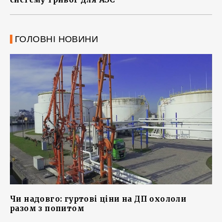
ГОЛОВНІ НОВИНИ
Чи надовго: гуртові ціни на ДП охололи
разом з попитом