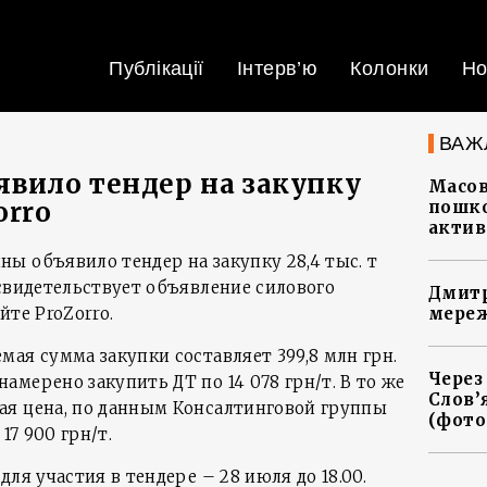
Публікації
Інтерв’ю
Колонки
Но
ВАЖ
вило тендер на закупку
Масов
orro
пошко
актив
ы объявило тендер на закупку 28,4 тыс. т
 свидетельствует объявление силового
Дмитр
йте ProZorro.
мереж
ая сумма закупки составляет 399,8 млн грн.
Через
мерено закупить ДТ по 14 078 грн/т. В то же
Слов’
ая цена, по данным Консалтинговой группы
(фото
17 900 грн/т.
ля участия в тендере – 28 июля до 18.00.