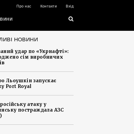
Про нас
Контакти
Вхід
вини
ЛИВІ НОВИНИ
аний удар по «Укрнафті»:
джено сім виробничих
ів
о Льоушкін запускає
у Port Royal
 російську атаку у
янську постраждала АЗС
)