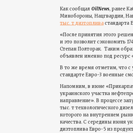
Как сообщал
OilNews
, ранее 
Минобороны, Нацгвардии, На
тыс. т дизтоплива
стандарта Е
«После принятия этого решени
и это позволит сэкономить 17
Степан Полторак. Таким обра
объявлен именно под ресурс 
В то же время отметим, что 
стандарте Евро-3 военные смо
Напомним, в июне «Прикарп
украинского участка нефтеп
направление». В процессе зап
тыс. т технологического дизе
которого на внутреннем рын
качества. С середины июня у
дизтоплива Евро-5 из продук