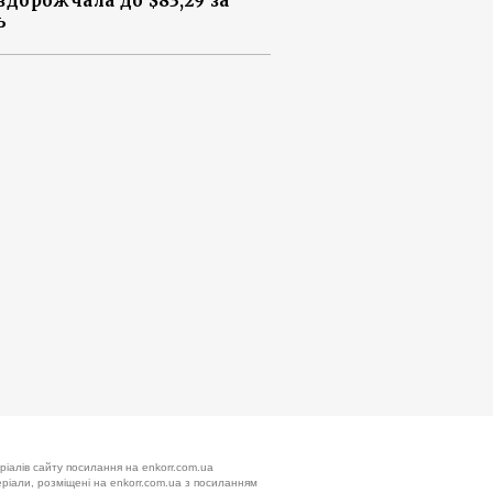
 здорожчала до $83,29 за
ь
ріалів сайту посилання на enkorr.com.ua
теріали, розміщені на enkorr.com.ua з посиланням