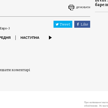
Brent
барел
ДРУКУВАТИ
Tweet
Like
Евро-3
РЕДНЯ
НАСТУПНА
лишати коментарі
При копіюванні мате
обов'язкове. Усі ма