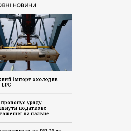
ОВНІ НОВИНИ
ний імпорт охолодив
 LPG
пропонує уряду
лянути податкове
таження на пальне