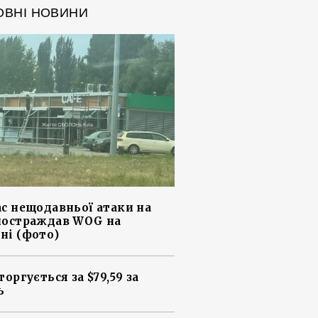
ОВНІ НОВИНИ
ас нещодавньої атаки на
постраждав WOG на
ні (фото)
торгується за $79,59 за
ь