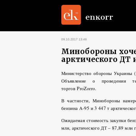
09.10.2017 13:46
Минобороны хочет
арктического ДТ 
Министерство обороны Украины (
Объявление о проведении те
торгов ProZorro.
В частности, Минобороны намер
бензина А-95 и 3 447 т арктическо
Ожидаемая стоимость закупки бенз
млн, арктического ДТ – 87,89 млн г