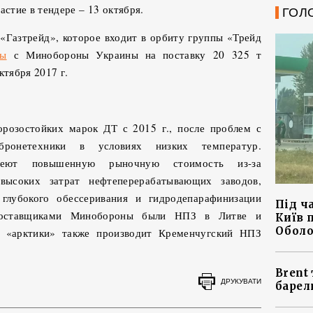
стие в тендере ­– 13 октября.
ГОЛ
«Газтрейд», которое входит в орбиту группы «Трейд
ты
с Минобороны Украины на поставку 20 325 т
ктября 2017 г.
розостойких марок ДТ с 2015 г., после проблем с
бронетехники в условиях низких температур.
еют повышенную рыночную стоимость из-за
высоких затрат нефтеперерабатывающих заводов,
глубокого обессеривания и гидродепарафинизации
Під ч
 поставщиками Минобороны были НПЗ в Литве и
Київ 
Оболо
 «арктики» также производит Кременчугский НПЗ
Brent 
ДРУКУВАТИ
барел