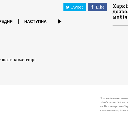
Харкі
Tweet
Like
дозво
мобіл
РЕДНЯ
НАСТУПНА
лишати коментарі
При копіюванні мате
обов'язкове. Усі ма
на ІА «Інтерфакс-Укр
з письмового рішенн