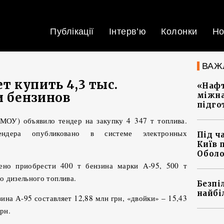
Публікації
Інтерв’ю
Колонки
Но
ВАЖ
 купить 4,3 тыс.
«Нафт
и бензинов
міжна
підго
МОУ) объявило тендер на закупку 4 347 т топлива.
ндера опубликовано в системе электронных
Під ч
Київ 
Оболо
ено приобрести 400 т бензина марки А-95, 500 т
го дизельного топлива.
Безпі
найбі
ина А-95 составляет 12,88 млн грн, «двойки» – 15,43
рн.