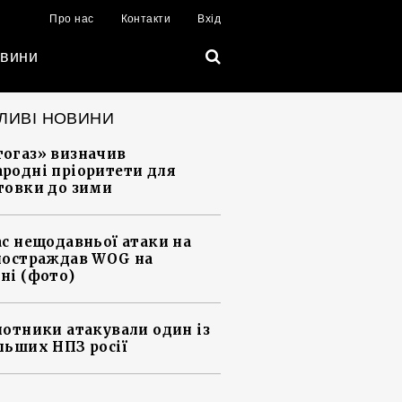
Про нас
Контакти
Вхід
вини
ЛИВІ НОВИНИ
огаз» визначив
родні пріоритети для
товки до зими
ас нещодавньої атаки на
постраждав WOG на
ні (фото)
лотники атакували один із
льших НПЗ росії