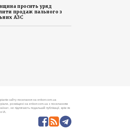
вщина просить уряд
лити продаж пального з
ьних АЗС
ріалів сайту посилання на enkorr.com.ua
теріали, розміщені на enkorr.com.ua з посиланням
аїна», не підлягають подальшій публікації, крім як
я ІА.