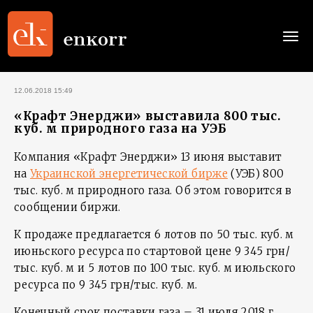
Togg
navi
12.06.2018 15:49
«Крафт Энерджи» выставила 800 тыс.
куб. м природного газа на УЭБ
Компания «Крафт Энерджи» 13 июня выставит
на
Украинской энергетической бирже
(УЭБ) 800
тыс. куб. м природного газа. Об этом говорится в
сообщении биржи.
К продаже предлагается 6 лотов по 50 тыс. куб. м
июньского ресурса по стартовой цене 9 345 грн/
тыс. куб. м и 5 лотов по 100 тыс. куб. м июльского
ресурса по 9 345 грн/тыс. куб. м.
Конечный срок поставки газа – 31 июля 2018 г.