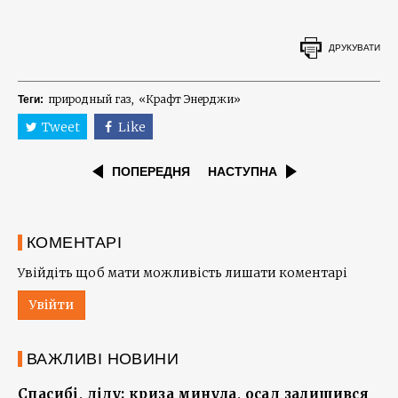
ДРУКУВАТИ
природный газ
«Крафт Энерджи»
Теги:
Tweet
Like
ПОПЕРЕДНЯ
НАСТУПНА
КОМЕНТАРІ
Увійдіть щоб мати можливість лишати коментарі
Увійти
ВАЖЛИВІ НОВИНИ
Спасибі, діду: криза минула, осад залишився