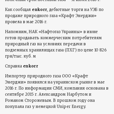
Как сообщал
enkorr
,
дебютные торги на УЭБ по
продаже природного газа «Крафт Энерджи»
провела в мае 2016 г.
Напомним, НАК «Нафтогаз Украины» в июне
готов продавать коммерческим потребителям
природный газ на условиях передачи в
подземных хранилищах газа (ПХГ) по цене 10 826
грн/тыс. куб. м
Справка
enkorr
Импортер природного газа OOO «Крафт
Энерджи» появился на украинском рынке в мае
2016 г. По информации СМИ, компания основана в
сентябре 2015 г. Александром Нарбутом и
Романом Сторожевым. В прошлом году она
покупала газ у немецкой Uniper Energy.