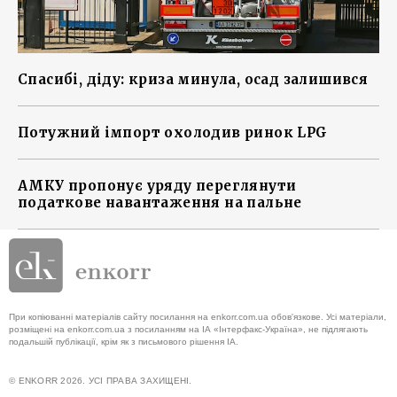
Спасибі, діду: криза минула, осад залишився
Потужний імпорт охолодив ринок LPG
АМКУ пропонує уряду переглянути
податкове навантаження на пальне
При копіюванні матеріалів сайту посилання на enkorr.com.ua обов'язкове. Усі матеріали,
розміщені на enkorr.com.ua з посиланням на ІА «Інтерфакс-Україна», не підлягають
подальшій публікації, крім як з письмового рішення ІА.
© ENKORR 2026. УСІ ПРАВА ЗАХИЩЕНІ.