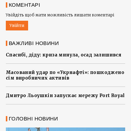
КОМЕНТАРІ
Увійдіть щоб мати можливість лишати коментарі
Увійти
ВАЖЛИВІ НОВИНИ
Спасибі, діду: криза минула, осад залишився
Масований удар по «Укрнафті»: пошкоджено
сім виробничих активів
Дмитро Льоушкін запускає мережу Port Royal
ГОЛОВНІ НОВИНИ