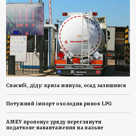
Спасибі, діду: криза минула, осад залишився
Потужний імпорт охолодив ринок LPG
АМКУ пропонує уряду переглянути
податкове навантаження на пальне