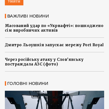
Увійти
ВАЖЛИВІ НОВИНИ
Масований удар по «Укрнафті»: пошкоджено
сім виробничих активів
Дмитро Льоушкін запускає мережу Port Royal
Через російську атаку у Слов’янську
постраждала АЗС (фото)
ГОЛОВНІ НОВИНИ