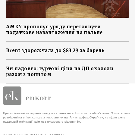
АМКУ пропонує уряду переглянути
податкове навантаження на пальне
Brent здорожчала до $83,29 за барель
Чи надовго: гуртові ціни на ДП охололи
разом з попитом
При копіюванні матеріалів сайту посилання на enkorr.com.ua обов'язкове. Усі матеріали,
розміщені на enkorr.com.ua з посиланням на ІА «Інтерфакс-Україна», не підлягають
подальшій публікації, крім як з письмового рішення ІА.
© ENKORR 2026. УСІ ПРАВА ЗАХИЩЕНІ.