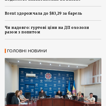
Brent здорожчала до $83,29 за барель
Чи надовго: гуртові ціни на ДП охололи
разом з попитом
ГОЛОВНІ НОВИНИ