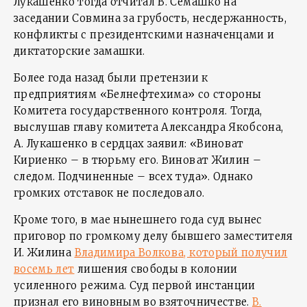
Лукашенко тогда отчитал В. Семашко на
заседании Совмина за грубость, несдержанность,
конфликты с президентскими назначенцами и
диктаторские замашки.
Более года назад были претензии к
предприятиям «Белнефтехима» со стороны
Комитета государственного контроля. Тогда,
выслушав главу комитета Александра Якобсона,
А. Лукашенко в сердцах заявил: «Виноват
Кириенко – в тюрьму его. Виноват Жилин –
следом. Подчиненные – всех туда». Однако
громких отставок не последовало.
Кроме того, в мае нынешнего года суд вынес
приговор по громкому делу бывшего заместителя
И. Жилина
Владимира Волкова, который получил
восемь лет
лишения свободы в колонии
усиленного режима. Суд первой инстанции
признал его виновным во взяточничестве.
В.