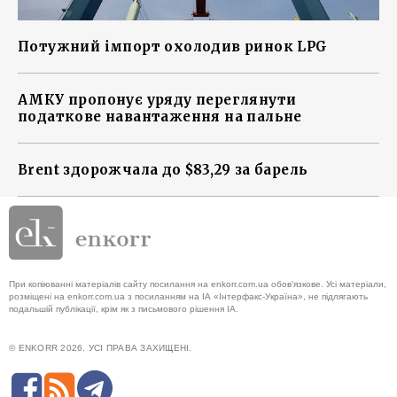
Потужний імпорт охолодив ринок LPG
АМКУ пропонує уряду переглянути
податкове навантаження на пальне
Brent здорожчала до $83,29 за барель
При копіюванні матеріалів сайту посилання на enkorr.com.ua обов'язкове. Усі матеріали,
розміщені на enkorr.com.ua з посиланням на ІА «Інтерфакс-Україна», не підлягають
подальшій публікації, крім як з письмового рішення ІА.
© ENKORR 2026. УСІ ПРАВА ЗАХИЩЕНІ.