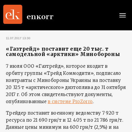
Togg
navi
11.07.2017 13:30
«Газтрейд» поставит еще 20 тыс. т
самодельной «арктики» Минобороны
7 июля ООО «Газтрейд», которое входит в
орбиту группы «Трейд Коммодити», подписало
контракты с Минобороны Украины на поставку
20 325 т «арктического» дизтоплива до 31 октября
2017 г. Об этом свидетельствуют документы,
опубликованные
в системе ProZorro
.
Трейдер поставит военному ведомству 7 920 т
ресурса по 21 690 грн/т и 12 405 т по 21 786 грн/т.
Данные цены минимум на 600 грн/т (2,5%) и на