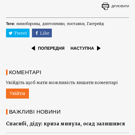
ДРУКУВАТИ
минобороны
дизтопливо
поставки
Газтрейд
Теги:
Tweet
Like
ПОПЕРЕДНЯ
НАСТУПНА
КОМЕНТАРІ
Увійдіть щоб мати можливість лишати коментарі
Увійти
ВАЖЛИВІ НОВИНИ
Спасибі, діду: криза минула, осад залишився