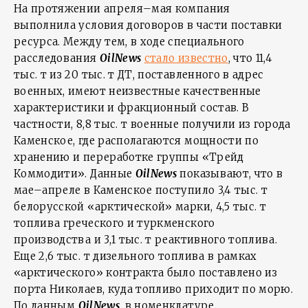
На протяжении апреля–мая компания
выполнила условия договоров в части поставки
ресурса. Между тем, в ходе специального
расследования
OilNews
стало известно
, что 11,4
тыс. т из 20 тыс. т ДТ, поставленного в адрес
военных, имеют неизвестные качественные
характеристики и фракционный состав. В
частности, 8,8 тыс. т военные получили из города
Каменское, где располагаются мощности по
хранению и переработке группы «Трейд
Коммодити». Данные
OilNews
показывают, что в
мае–апреле в Каменское поступило 3,4 тыс. т
белорусской «арктической» марки, 4,5 тыс. т
топлива греческого и туркменского
производства и 3,1 тыс. т реактивного топлива.
Еще 2,6 тыс. т дизельного топлива в рамках
«арктического» контракта было поставлено из
порта Николаев, куда топливо приходит по морю.
По данным
OilNews
, в номенклатуре