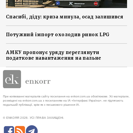
Спасибі, діду: криза минула, осад залишився
Потужний імпорт охолодив ринок LPG
АМКУ пропонує уряду переглянути
податкове навантаження на пальне
При копіюванні матеріалів сайту посилання на enkorr.com.ua обов'язкове. Усі матеріали,
розміщені на enkorr.com.ua з посиланням на ІА «Інтерфакс-Україна», не підлягають
подальшій публікації, крім як з письмового рішення ІА.
© ENKORR 2026. УСІ ПРАВА ЗАХИЩЕНІ.