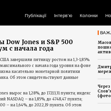
Публікації
Інтерв’ю
Колонки
Но
ВАЖ
 Dow Jones и S&P 500
Масов
м с начала года
пошко
актив
ША завершили пятницу ростом на 1,3-1,85%.
 максимального с начала года уровня на фоне
Дмитр
изма касательно монетарной политики
мереж
анка. Об этом свидетельствуют данные
Через
Слов’
s вырос на 1,28%, до 17213,31 пункта; индекс
(фото
 NASDAQ – на 1,85%, до 4748,47 пункта;
 – на 1,64%, до 2022,19 пункта. Об этом