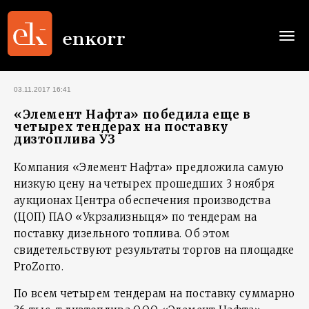
Togg
navi
03.11.2017 16:41
«Элемент Нафта» победила еще в
четырех тендерах на поставку
дизтоплива УЗ
Компания «Элемент Нафта» предложила самую
низкую цену на четырех прошедших 3 ноября
аукционах Центра обеспечения производства
(ЦОП) ПАО «Укрзализныця» по тендерам на
поставку дизельного топлива. Об этом
свидетельствуют результаты торгов на площадке
ProZorro.
По всем четырем тендерам на поставку суммарно