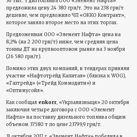
36 тыс. т дизтоплива ООО «Элемент Нафта»
предложила цену 24 380 грн/т. Это на 238 грн/т
дешевле, чем предложило ЧП «ОККО Контракт»,
которое заняло второе место на этих торгах.
Предложенная ООО «Элемент Нафта» цена на
8,2% (на 2 200 грн/т) ниже, чем средняя цена
тонны ДТ на крупнооптовом рынке на 3 ноября
(26 580 грн/т).
Помимо этих двух компаний, в тендерах приняли
участие «Нафтотрейд Капитал» (близка к WOG),
«Газтрейд» («Трейд Коммодити») и
«Оптимусойл».
Как сообщал
enkorr
, «Укрзализныця» 20 октября
заключил четыре договора с ООО «Элемент
Нафта» на поставку дизельного топлива общим
объемом 37580 т по цене 23799,9 грн/т.
31 октября 2017 г. «Элемент Нафта» победила в