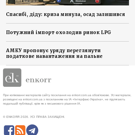
Спасибі, діду: криза минула, осад залишився
Потужний імпорт охолодив ринок LPG
АМКУ пропонує уряду переглянути
податкове навантаження на пальне
При копіюванні матеріалів сайту посилання на enkorr.com.ua обов'язкове. Усі матеріали,
розміщені на enkorr.com.ua з посиланням на ІА «Інтерфакс-Україна», не підлягають
подальшій публікації, крім як з письмового рішення ІА.
© ENKORR 2026. УСІ ПРАВА ЗАХИЩЕНІ.