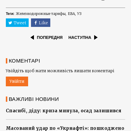
Железнодорожные тарифы
EBA
УЗ
Теги:
Tweet
Like
ПОПЕРЕДНЯ
НАСТУПНА
КОМЕНТАРІ
Увійдіть щоб мати можливість лишати коментарі
Увійти
ВАЖЛИВІ НОВИНИ
Спасибі, діду: криза минула, осад залишився
Масований удар по «Укрнафті»: пошкоджено