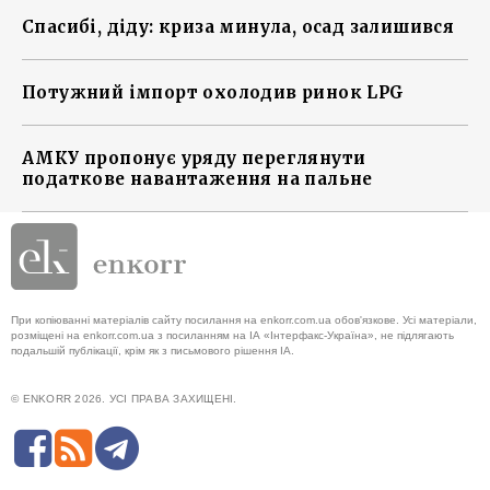
Спасибі, діду: криза минула, осад залишився
Потужний імпорт охолодив ринок LPG
АМКУ пропонує уряду переглянути
податкове навантаження на пальне
При копіюванні матеріалів сайту посилання на enkorr.com.ua обов'язкове. Усі матеріали,
розміщені на enkorr.com.ua з посиланням на ІА «Інтерфакс-Україна», не підлягають
подальшій публікації, крім як з письмового рішення ІА.
© ENKORR 2026. УСІ ПРАВА ЗАХИЩЕНІ.