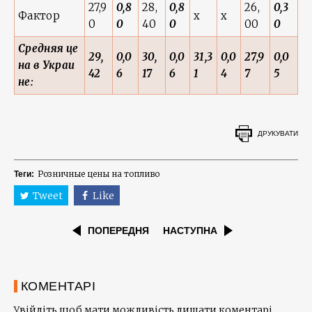
27,9
0,8
28,
0,8
26,
0,3
Фактор
x
x
0
0
40
0
00
0
Средняя це
29,
0,0
30,
0,0
31,3
0,0
27,9
0,0
на в Украи
42
6
17
6
1
4
7
5
не:
ДРУКУВАТИ
Розничные цены на топливо
Теги:
Tweet
Like
ПОПЕРЕДНЯ
НАСТУПНА
КОМЕНТАРІ
Увійдіть щоб мати можливість лишати коментарі