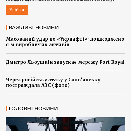
Увійти
ВАЖЛИВІ НОВИНИ
Масований удар по «Укрнафті»: пошкоджено
сім виробничих активів
Дмитро Льоушкін запускає мережу Port Royal
Через російську атаку у Слов’янську
постраждала АЗС (фото)
ГОЛОВНІ НОВИНИ