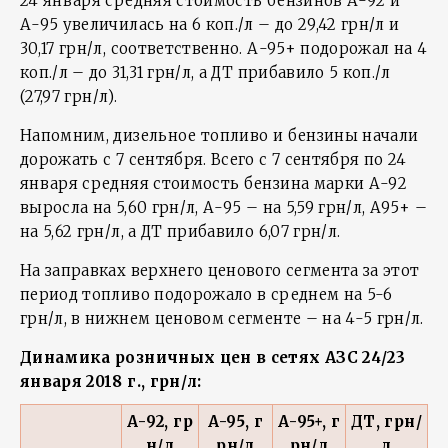
24 января средняя стоимость бензинов А-92 и
А-95 увеличилась на 6 коп./л – до 29,42 грн/л и
30,17 грн/л, соответственно. А-95+ подорожал на 4
коп./л – до 31,31 грн/л, а ДТ прибавило 5 коп./л
(27,97 грн/л).
Напомним, дизельное топливо и бензины начали
дорожать с 7 сентября. Всего с 7 сентября по 24
января средняя стоимость бензина марки А-92
выросла на 5,60 грн/л, А-95 – на 5,59 грн/л, А95+ –
на 5,62 грн/л, а ДТ прибавило 6,07 грн/л.
На заправках верхнего ценового сегмента за этот
период топливо подорожало в среднем на 5-6
грн/л, в нижнем ценовом сегменте – на 4-5 грн/л.
Динамика розничных цен в сетях АЗС 24/23
января 2018 г., грн/л:
А-92, гр
А-95, г
А-95+, г
ДТ, грн/
н/л
рн/л
рн/л
л