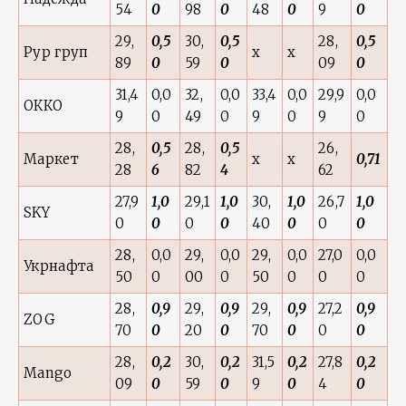
54
0
98
0
48
0
9
0
29,
0,5
30,
0,5
28,
0,5
Рур груп
x
x
89
0
59
0
09
0
31,4
0,0
32,
0,0
33,4
0,0
29,9
0,0
ОККО
9
0
49
0
9
0
9
0
28,
0,5
28,
0,5
26,
Маркет
x
x
0,71
28
6
82
4
62
27,9
1,0
29,1
1,0
30,
1,0
26,7
1,0
SKY
0
0
0
0
40
0
0
0
28,
0,0
29,
0,0
29,
0,0
27,0
0,0
Укрнафта
50
0
00
0
50
0
0
0
28,
0,9
29,
0,9
29,
0,9
27,2
0,9
ZOG
70
0
20
0
70
0
0
0
28,
0,2
30,
0,2
31,5
0,2
27,8
0,2
Mango
09
0
59
0
9
0
4
0