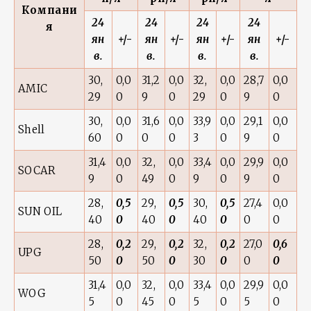
Компани
24
24
24
24
я
ян
+/-
ян
+/-
ян
+/-
ян
+/-
в.
в.
в.
в.
30,
0,0
31,2
0,0
32,
0,0
28,7
0,0
AMIC
29
0
9
0
29
0
9
0
30,
0,0
31,6
0,0
33,9
0,0
29,1
0,0
Shell
60
0
0
0
3
0
9
0
31,4
0,0
32,
0,0
33,4
0,0
29,9
0,0
SOCAR
9
0
49
0
9
0
9
0
28,
0,5
29,
0,5
30,
0,5
27,4
0,0
SUN OIL
40
0
40
0
40
0
0
0
28,
0,2
29,
0,2
32,
0,2
27,0
0,6
UPG
50
0
50
0
30
0
0
0
31,4
0,0
32,
0,0
33,4
0,0
29,9
0,0
WOG
5
0
45
0
5
0
5
0