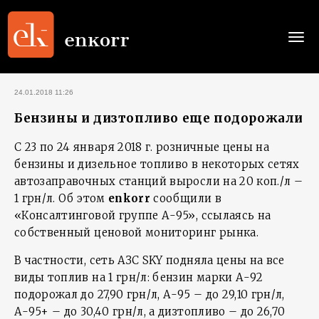
Togg
navi
24.01.2018 11:26
Бензины и дизтопливо еще подорожали
С 23 по 24 января 2018 г. розничные цены на
бензины и дизельное топливо в некоторых сетях
автозаправочных станций выросли на 20 коп./л –
1 грн/л. Об этом
enkorr
сообщили в
«Консалтинговой группе А-95», ссылаясь на
собственный ценовой мониторинг рынка.
В частности, сеть АЗС SKY подняла цены на все
виды топлив на 1 грн/л: бензин марки А-92
подорожал до 27,90 грн/л, А-95 – до 29,10 грн/л,
А-95+ – до 30,40 грн/л, а дизтопливо – до 26,70