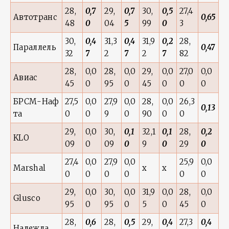
28,
0,7
29,
0,7
30,
0,5
27,4
Автотранс
0,65
48
0
04
5
99
0
3
30,
0,4
31,3
0,4
31,9
0,2
28,
Параллель
0,47
32
7
2
7
2
7
82
28,
0,0
28,
0,0
29,
0,0
27,0
0,0
Авиас
45
0
95
0
45
0
0
0
БРСМ-Наф
27,5
0,0
27,9
0,0
28,
0,0
26,3
0,13
та
0
0
9
0
90
0
0
29,
0,0
30,
0,1
32,1
0,1
28,
0,2
KLO
09
0
09
0
9
0
29
0
27,4
0,0
27,9
0,0
25,9
0,0
Marshal
x
x
0
0
0
0
0
0
29,
0,0
30,
0,0
31,9
0,0
28,
0,0
Glusco
95
0
95
0
5
0
45
0
28,
0,6
28,
0,5
29,
0,4
27,3
0,4
Надежда