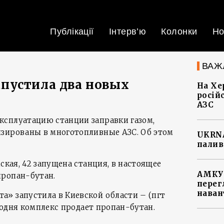
Публікації
Інтерв’ю
Колонки
Но
ВАЖ
пустила два новых
На Хе
росій
АЗС
сплуатацию станции заправки газом,
изированы в многотопливные АЗС. Об этом
UKRNA
палив
мская, 42 запущена станция, в настоящее
АМКУ 
пропан-бутан.
перег
наван
» запустила в Киевской области – (пгт
егодня комплекс продает пропан-бутан.