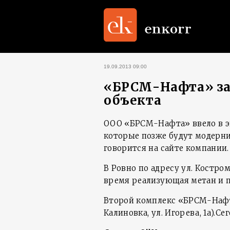
19.09.2013 09:00
«БРСМ-Нафта» за
объекта
ООО «БРСМ-Нафта» ввело в эк
которые позже будут модерн
говорится на сайте компании.
В Ровно по адресу ул. Костро
время реализующая метан и 
Второй комплекс «БРСМ-Нафта
Калиновка, ул. Игорева, 1а).С