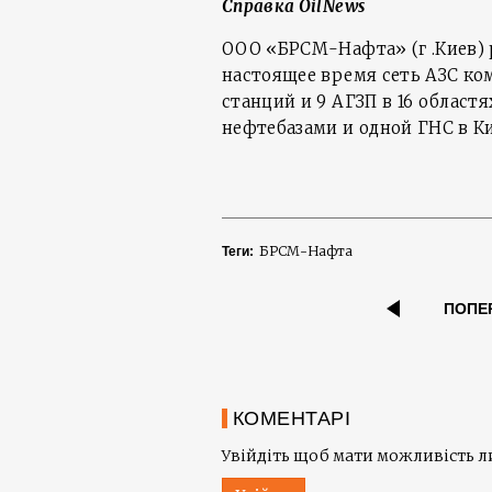
Справка OilNews
ООО «БРСМ-Нафта» (г .Киев) р
настоящее время сеть АЗС к
станций и 9 АГЗП в 16 област
нефтебазами и одной ГНС в К
БРСМ-Нафта
Теги:
ПОПЕ
КОМЕНТАРІ
Увійдіть щоб мати можливість 