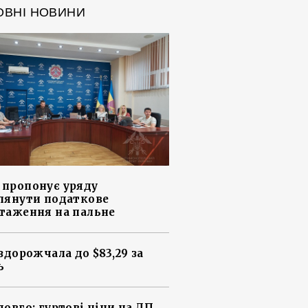
ОВНІ НОВИНИ
пропонує уряду
лянути податкове
таження на пальне
 здорожчала до $83,29 за
ь
довго: гуртові ціни на ДП