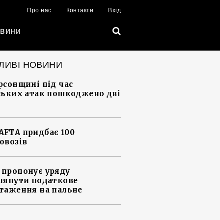
Про нас
Контакти
Вхід
вини
ЛИВІ НОВИНИ
рсонщині під час
ських атак пошкоджено дві
FTA придбає 100
овозів
пропонує уряду
лянути податкове
таження на пальне