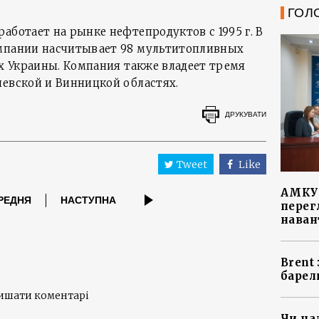
ГОЛ
аботает на рынке нефтепродуктов с 1995 г. В
омпании насчитывает 98 мультитопливных
ях Украины. Компания также владеет тремя
иевской и Винницкой областях.
ДРУКУВАТИ
Tweet
Like
АМКУ 
РЕДНЯ
НАСТУПНА
перег
наван
Brent
барел
лишати коментарі
Чи на