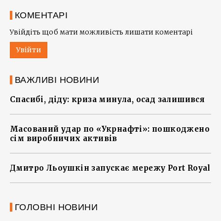
КОМЕНТАРІ
Увійдіть щоб мати можливість лишати коментарі
Увійти
ВАЖЛИВІ НОВИНИ
Спасибі, діду: криза минула, осад залишився
Масований удар по «Укрнафті»: пошкоджено
сім виробничих активів
Дмитро Льоушкін запускає мережу Port Royal
ГОЛОВНІ НОВИНИ