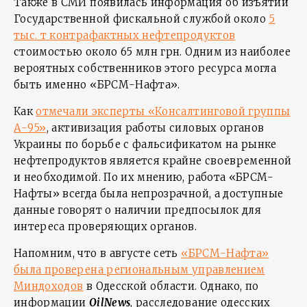
Также в СМИ появилась информация об изъятии
Государственной фискальной службой около
5
тыс. т контрафактных нефтепродуктов
стоимостью около 65 млн грн. Одним из наиболее
вероятных собственников этого ресурса могла
быть именно «БРСМ-Нафта».
Как
отмечали эксперты «Консалтинговой группы
А-95»
, активизация работы силовых органов
Украины по борьбе с фальсификатом на рынке
нефтепродуктов является крайне своевременной
и необходимой. По их мнению, работа «БРСМ-
Нафты» всегда была непрозрачной, а доступные
данные говорят о наличии предпосылок для
интереса проверяющих органов.
Напомним, что в августе сеть
«БРСМ-Нафта»
была проверена региональным управлением
Миндоходов
в Одесской области. Однако, по
информации
OilNews
, расследование одесских