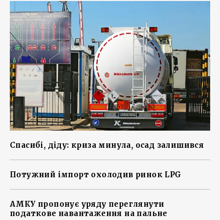
Спасибі, діду: криза минула, осад залишився
Потужний імпорт охолодив ринок LPG
АМКУ пропонує уряду переглянути
податкове навантаження на пальне