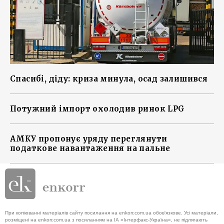
Спасибі, діду: криза минула, осад залишився
Потужний імпорт охолодив ринок LPG
АМКУ пропонує уряду переглянути
податкове навантаження на пальне
При копіюванні матеріалів сайту посилання на enkorr.com.ua обов'язкове. Усі матеріали,
розміщені на enkorr.com.ua з посиланням на ІА «Інтерфакс-Україна», не підлягають