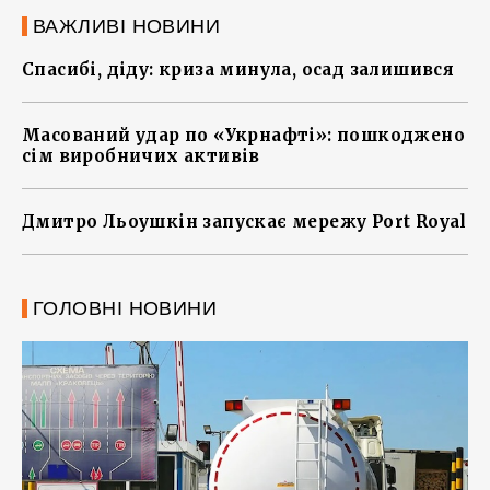
ВАЖЛИВІ НОВИНИ
Спасибі, діду: криза минула, осад залишився
Масований удар по «Укрнафті»: пошкоджено
сім виробничих активів
Дмитро Льоушкін запускає мережу Port Royal
ГОЛОВНІ НОВИНИ