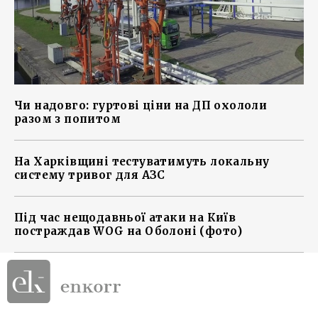
Чи надовго: гуртові ціни на ДП охололи
разом з попитом
На Харківщині тестуватимуть локальну
систему тривог для АЗС
Під час нещодавньої атаки на Київ
постраждав WOG на Оболоні (фото)