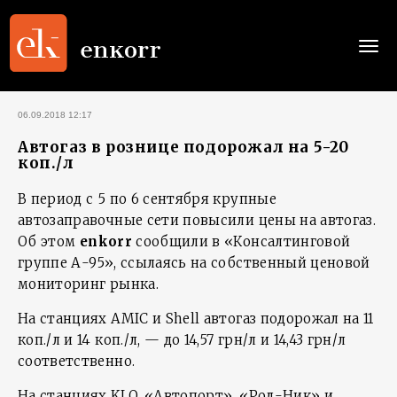
Togg
navi
06.09.2018 12:17
Автогаз в рознице подорожал на 5-20
коп./л
В период с 5 по 6 сентября крупные
автозаправочные сети повысили цены на автогаз.
Об этом
enkorr
сообщили в «Консалтинговой
группе А-95», ссылаясь на собственный ценовой
мониторинг рынка.
На станциях AMIC и Shell автогаз подорожал на 11
коп./л и 14 коп./л, — до 14,57 грн/л и 14,43 грн/л
соответственно.
На станциях KLO, «Автопорт», «Род-Ник» и