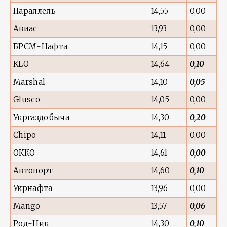
Параллель
14,55
0,00
Авиас
13,93
0,00
БРСМ-Нафта
14,15
0,00
KLO
14,64
0,10
Marshal
14,10
0,05
Glusco
14,05
0,00
Укргаздобыча
14,30
0,20
Chipo
14,11
0,00
ОККО
14,61
0,00
Автопорт
14,60
0,10
Укрнафта
13,96
0,00
Mango
13,57
0,06
Род-Ник
14,30
0,10