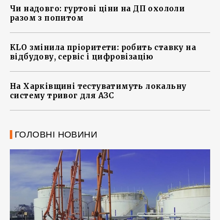
Чи надовго: гуртові ціни на ДП охололи
разом з попитом
KLO змінила пріоритети: робить ставку на
відбудову, сервіс і цифровізацію
На Харківщині тестуватимуть локальну
систему тривог для АЗС
ГОЛОВНІ НОВИНИ