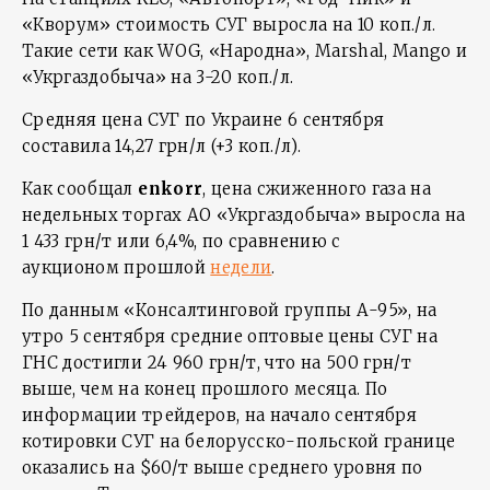
«Кворум» стоимость СУГ выросла на 10 коп./л.
Такие сети как WOG, «Народна», Marshal, Mango и
«Укргаздобыча» на 3-20 коп./л.
Средняя цена СУГ по Украине 6 сентября
составила 14,27 грн/л (+3 коп./л).
Как сообщал
enkorr
, цена сжиженного газа на
недельных торгах АО «Укргаздобыча» выросла на
1 433 грн/т или 6,4%, по сравнению с
аукционом прошлой
недели
.
По данным «Консалтинговой группы А-95», на
утро 5 сентября средние оптовые цены СУГ на
ГНС достигли 24 960 грн/т, что на 500 грн/т
выше, чем на конец прошлого месяца. По
информации трейдеров, на начало сентября
котировки СУГ на белорусско-польской границе
оказались на $60/т выше среднего уровня по