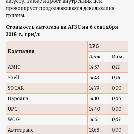
августу. Также на рост внутренних цен
провоцирует продолжающаяся девальвация
гривны.
Стоимость автогаза на АГЗС на 6 сентября
2018 г., грн/л:
LPG
Компания
Цена
Изм.
AMIC
14,57
0,11
Shell
14,43
0,14
SOCAR
14,79
0,00
Народна
14,10
0,05
UPG
14,40
0,00
WOG
14,61
0,03
Автотранс
13,68
0,00