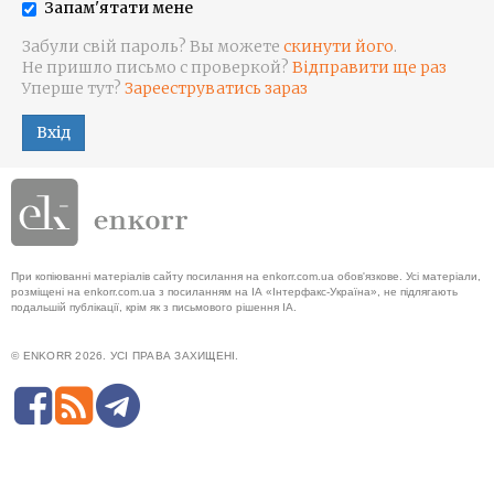
Запам'ятати мене
Забули свій пароль? Вы можете
скинути його
.
Не пришло письмо с проверкой?
Відправити ще раз
Уперше тут?
Зарееструватись зараз
Вхід
При копіюванні матеріалів сайту посилання на enkorr.com.ua обов'язкове. Усі матеріали,
розміщені на enkorr.com.ua з посиланням на ІА «Інтерфакс-Україна», не підлягають
подальшій публікації, крім як з письмового рішення ІА.
© ENKORR 2026. УСІ ПРАВА ЗАХИЩЕНІ.