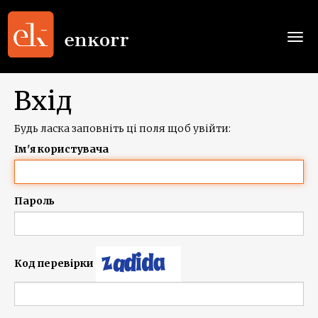
Togg
navi
Вхід
Будь ласка заповніть ці поля щоб увійти:
Ім'я користувача
Пароль
Код перевірки